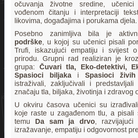
očuvanja životne sredine, učenici
vođenom čitanju i interpretaciji teks
likovima, događajima i porukama djela.
Posebno zanimljiva bila je akti
podrške
, u kojoj su učenici pisali p
Trufi, iskazujući empatiju i svijest 
prirodu. Grupni rad realiziran je kro
grupa:
Čuvari tla, Eko-detektivi, Ek
Spasioci biljaka
i
Spasioci živih
istraživali, zaključivali i predstavlja
značaju tla, biljaka, životinja i zdravog 
U okviru časova učenici su izrađivali 
koje raste u zagađenom tlu, a pisali s
temu
Da sam ja drvo
, razvijajući
izražavanje, empatiju i odgovornost pre