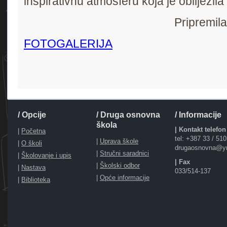
inspirativnu atmosferu koja je obilježil
Pripremil
FOTOGALERIJA
/ Opcije
/ Druga osnovna
/ Informacije
škola
| Kontakt telefon
|
Početna
tel: +387 33 / 51
|
Uprava škole
|
O školi
drugaosnovna@y
|
Stručni saradnici
|
Školovanje i upis
| Fax
|
Školski odbor
|
Nastava
033/514-137
|
Opće informacije
|
Biblioteka