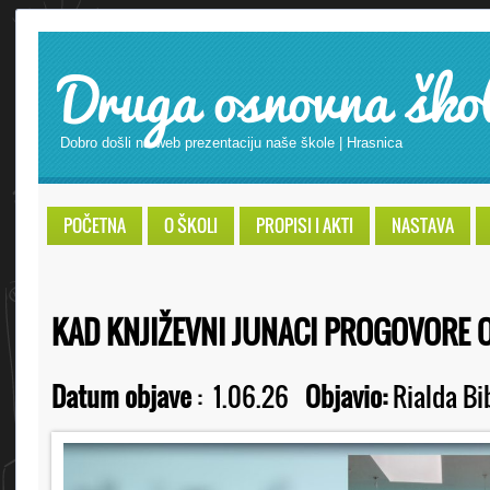
Druga osnovna ško
Dobro došli na web prezentaciju naše škole | Hrasnica
POČETNA
O ŠKOLI
PROPISI I AKTI
NASTAVA
KAD KNJIŽEVNI JUNACI PROGOVORE O
Datum objave
:
1.06.26
Objavio:
Rialda Bi