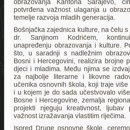
obrazovanja Kantona Sarajevo, č
potvrđena važnost ulaganja u obrazo
temelje razvoja mladih generacija.
Bošnjačka zajednica kulture, na čelu s
dr. Sanjinom Kodrićem, kontinu
unapređenju obrazovanja i kulture. 
što, u saradnji s nadležnim obrazov
Bosni i Hercegovini, realizira brojne 
djeci i mladima. Među njima se izdva
za najbolje literarne i likovne rad
učenika osnovnih škola, koji traje viš
i u kojem je do sada učestvovalo više
Bosne i Hercegovine, zemalja regiona 
projekti njeguju kreativnost, ljubav
važnost izražavanja vlastitim riječima.
Ispred Druge osnovne škole, ceremoni