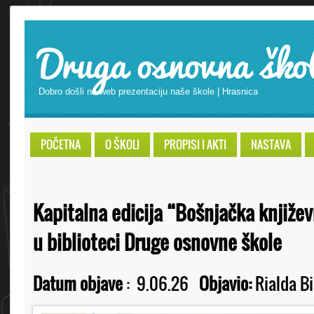
Druga osnovna ško
Dobro došli na web prezentaciju naše škole | Hrasnica
POČETNA
O ŠKOLI
PROPISI I AKTI
NASTAVA
Kapitalna edicija “Bošnjačka književ
u biblioteci Druge osnovne škole
Datum objave
:
9.06.26
Objavio:
Rialda Bi