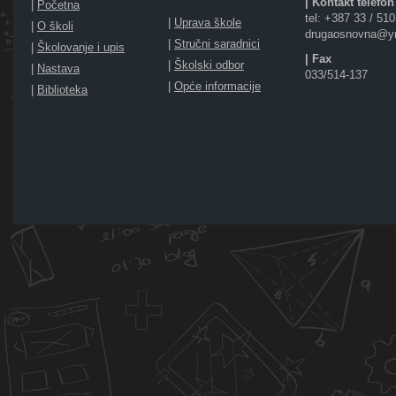
| Kontakt telefon
|
Početna
tel: +387 33 / 51
|
Uprava škole
|
O školi
drugaosnovna@y
|
Stručni saradnici
|
Školovanje i upis
| Fax
|
Školski odbor
|
Nastava
033/514-137
|
Opće informacije
|
Biblioteka