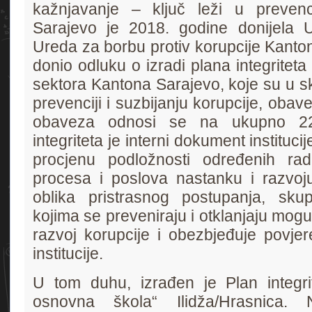
kažnjavanje – ključ leži u prevenc
Sarajevo je 2018. godine donijela 
Ureda za borbu protiv korupcije Kanto
donio odluku o izradi plana integriteta 
sektora Kantona Sarajevo, koje su u 
prevenciji i suzbijanju korupcije, obavez
obaveza odnosi se na ukupno 220 
integriteta je interni dokument institucij
procjenu podložnosti određenih rad
procesa i poslova nastanku i razvoju
oblika pristrasnog postupanja, sku
kojima se preveniraju i otklanjaju mogu
razvoj korupcije i obezbjeđuje povje
institucije.
U tom duhu, izrađen je Plan integr
osnovna škola“ Ilidža/Hrasnica. N