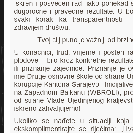
Iskren i posvećen rad, iako ponekad sp
dugoročne i pravedne rezultate. U bor
svaki korak ka transparentnosti i
zdravijem društvu.
…Tvoj cilj puno je važniji od brz
U konačnici, trud, vrijeme i pošten r
plodove – bilo kroz konkretne rezultate
ili priznanje zajednice. Priznanje je 
ime Druge osnovne škole od strane Ur
korupcije Kantona Sarajevo i Inicijativ
na Zapadnom Balkanu (WBROLI), pro
od strane Vlade Ujedinjenog kraljevs
iskreno zahvaljujemo!
Ukoliko se nađete u situaciji koja p
ekskomplimentirajte se riječima: „Hva