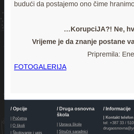
budući da postajemo ono čime hranimo s
…KorupciJA?! Ne, hv
Vrijeme je da znanje postane v
Pripremila: En
FOTOGALERIJA
/ Opcije
/ Druga osnovna
/ Informacije
škola
| Kontakt telefon
|
Početna
tel: +387 33 / 51
|
Uprava škole
|
O školi
drugaosnovna@y
|
Stručni saradnici
|
Školovanje i upis