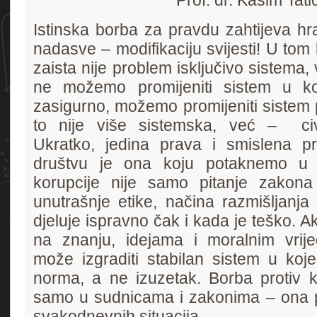
Prof. dr. Kasim Tati
Istinska borba za pravdu zahtijeva hra
nadasve – modifikaciju svijesti! U tom 
zaista nije problem isključivo sistema,
ne možemo promijeniti sistem u ko
zasigurno, možemo promijeniti sistem 
to nije više sistemska, već – civi
Ukratko, jedina prava i smislena pr
društvu je ona koju potaknemo u s
korupcije nije samo pitanje zakona i
unutrašnje etike, načina razmišljanja
djeluje ispravno čak i kada je teško. A
na znanju, idejama i moralnim vrij
može izgraditi stabilan sistem u koj
norma, a ne izuzetak. Borba protiv k
samo u sudnicama i zakonima – ona p
svakodnevnih situacija.