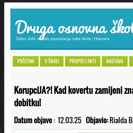
Druga osnovna ško
Dobro došli na web prezentaciju naše škole | Hrasnica
POČETNA
O ŠKOLI
PROPISI I AKTI
NASTAVA
KorupciJA?! Kad kovertu zamijeni zn
dobitku!
Datum objave
:
12.03.25
Objavio:
Rialda B