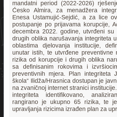
mandatni period (2022-2026) rješenj
Ćesko Almira, za menadžera integr
Enesa Ustamujić-Sejdić, a za lice ov
postupanje po prijavama korupcije, 
decembra 2022. godine, utvrđeni su ri
drugih oblika narušavanja integriteta u
oblastima djelovanja institucije, defin
unutar istih, te utvrđene preventivne
rizika od korupcije i drugih oblika nar
sa definisanim rokovima i izvršioc
preventivnih mjera. Plan integritet
škola“ Ilidža/Hrasnica dostupan je javnos
na zvaničnoj internet stranici instituc
integriteta identifikovano, analizir
rangirano je ukupno 65 rizika, te je 
upravljanja rizicima izrađen plan za upr