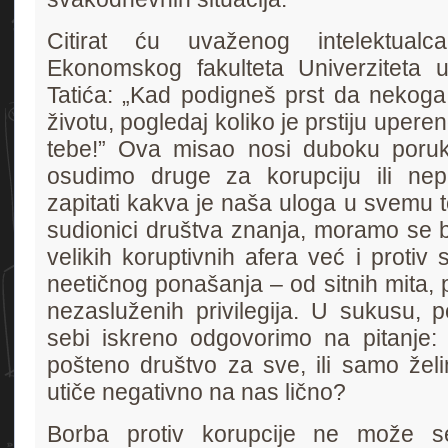
Citirat ću uvaženog intelektualc
Ekonomskog fakulteta Univerziteta 
Tatića: „Kad podigneš prst da nekoga
životu, pogledaj koliko je prstiju uperen
tebe!” Ova misao nosi duboku poruk
osudimo druge za korupciju ili ne
zapitati kakva je naša uloga u svemu t
sudionici društva znanja, moramo se b
velikih koruptivnih afera već i protiv
neetičnog ponašanja – od sitnih mita,
nezasluženih privilegija. U sukusu, 
sebi iskreno odgovorimo na pitanje: 
pošteno društvo za sve, ili samo žel
utiče negativno na nas lično?
Borba protiv korupcije ne može 