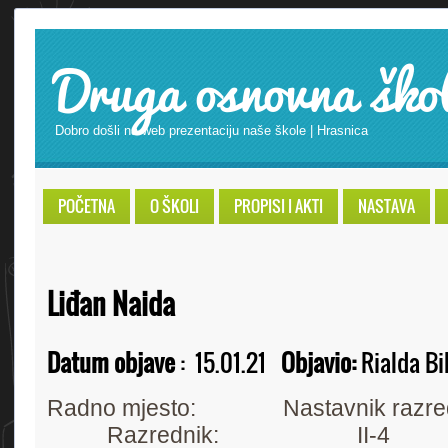
Druga osnovna ško
Dobro došli na web prezentaciju naše škole | Hrasnica
POČETNA
O ŠKOLI
PROPISI I AKTI
NASTAVA
Liđan Naida
Datum objave
:
15.01.21
Objavio:
Rialda Bi
Radno mjesto: Nastavnik ra
Razrednik: II-4