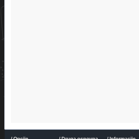
/ Opcije
/ Druga osnovna
/ Informacije