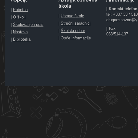
škola
| Kontakt telefon
|
Početna
tel: +387 33 / 51
|
Uprava škole
|
O školi
drugaosnovna@y
|
Stručni saradnici
|
Školovanje i upis
| Fax
|
Školski odbor
|
Nastava
033/514-137
|
Opće informacije
|
Biblioteka