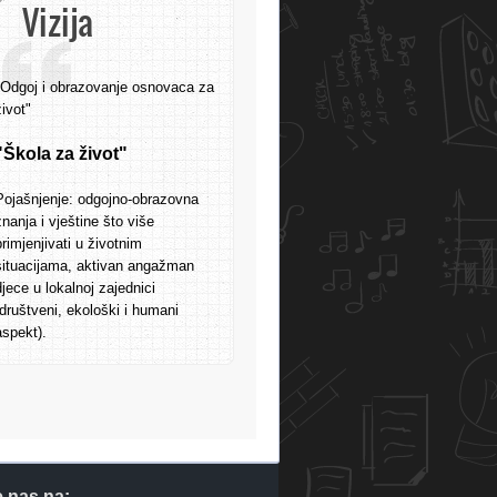
Vizija
"Odgoj i obrazovanje osnovaca za
život"
"Škola za život"
Pojašnjenje: odgojno-obrazovna
znanja i vještine što više
primjenjivati u životnim
situacijama, aktivan angažman
djece u lokalnoj zajednici
(društveni, ekološki i humani
aspekt).
e nas na: