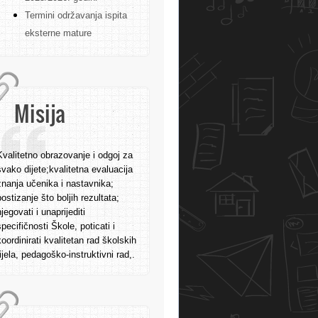
Termini održavanja ispita
eksterne mature
Misija
Kvalitetno obrazovanje i odgoj za
svako dijete;kvalitetna evaluacija
znanja učenika i nastavnika;
postizanje što boljih rezultata;
njegovati i unaprijediti
specifičnosti Škole, poticati i
koordinirati kvalitetan rad školskih
tijela, pedagoško-instruktivni rad,.