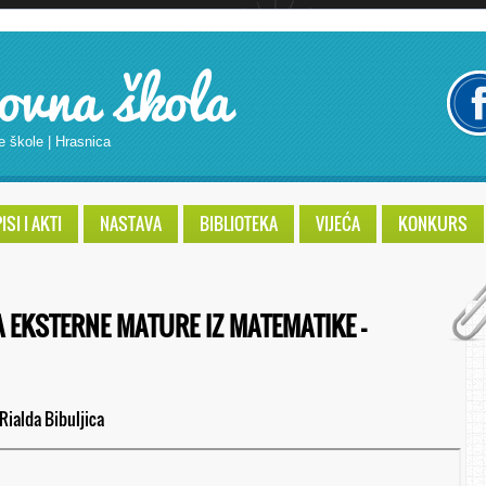
ovna škola
e škole | Hrasnica
SI I AKTI
NASTAVA
BIBLIOTEKA
VIJEĆA
KONKURS
A EKSTERNE MATURE IZ MATEMATIKE –
Rialda Bibuljica