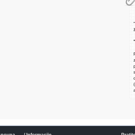
snovna
/ Informacije
Pratit