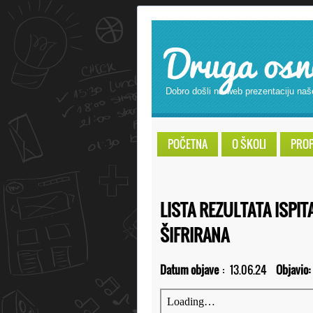
Druga osn
Dobro došli na web prezentaciju naš
POČETNA
O ŠKOLI
PROPI
LISTA REZULTATA ISPIT
ŠIFRIRANA
Datum objave
:
13.06.24
Objavio: