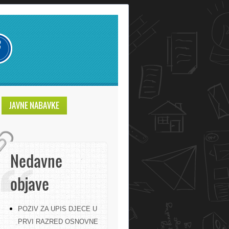
JAVNE NABAVKE
Nedavne
objave
POZIV ZA UPIS DJECE U
PRVI RAZRED OSNOVNE