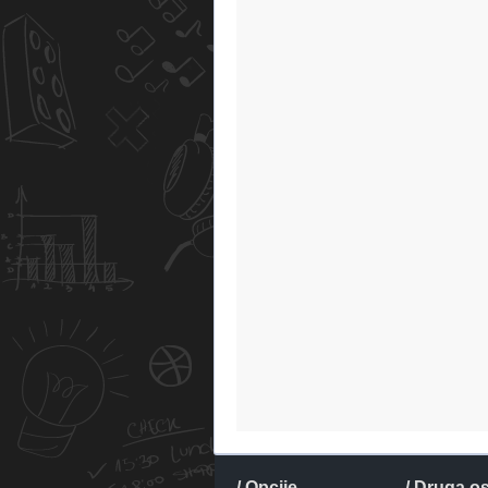
/ Opcije
/ Druga o