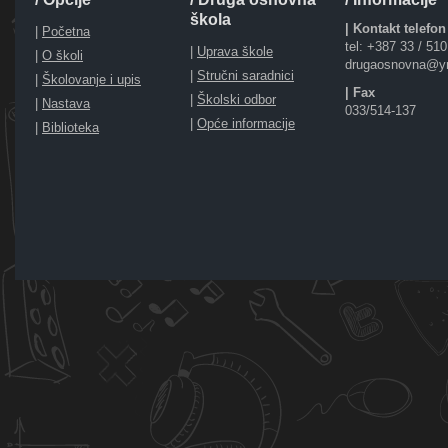
škola
| Kontakt telefon
|
Početna
tel: +387 33 / 51
|
Uprava škole
|
O školi
drugaosnovna@y
|
Stručni saradnici
|
Školovanje i upis
| Fax
|
Školski odbor
|
Nastava
033/514-137
|
Opće informacije
|
Biblioteka