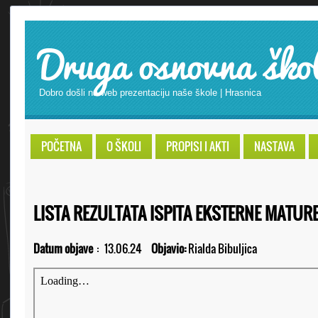
Druga osnovna ško
Dobro došli na web prezentaciju naše škole | Hrasnica
POČETNA
O ŠKOLI
PROPISI I AKTI
NASTAVA
LISTA REZULTATA ISPITA EKSTERNE MATURE
Datum objave
:
13.06.24
Objavio:
Rialda Bibuljica