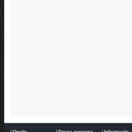
/ Opcije
/ Druga osnovna
/ Informacije