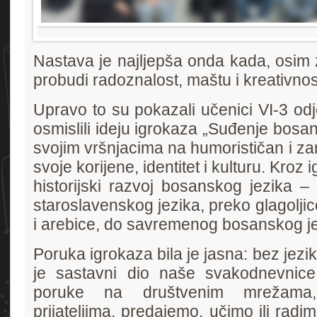
Nastava je najljepša onda kada, osim 
probudi radoznalost, maštu i kreativnos
Upravo to su pokazali učenici VI-3 odj
osmislili ideju igrokaza „Suđenje bosan
svojim vršnjacima na humorističan i zanim
svoje korijene, identitet i kulturu. Kroz 
historijski razvoj bosanskog jezika –
staroslavenskog jezika, preko glagoljice
i arebice, do savremenog bosanskog je
Poruka igrokaza bila je jasna: bez jezi
je sastavni dio naše svakodnevnic
poruke na društvenim mrežama
prijateljima, predajemo, učimo ili radi