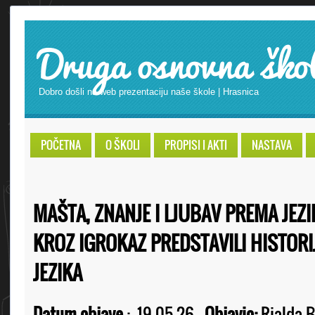
Druga osnovna ško
Dobro došli na web prezentaciju naše škole | Hrasnica
POČETNA
O ŠKOLI
PROPISI I AKTI
NASTAVA
MAŠTA, ZNANJE I LJUBAV PREMA JEZIK
KROZ IGROKAZ PREDSTAVILI HISTOR
JEZIKA
Datum objave
:
19.05.26
Objavio:
Rialda B