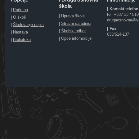
škola
| Kontakt telefon
|
Početna
tel: +387 33 / 51
|
Uprava škole
|
O školi
drugaosnovna@y
|
Stručni saradnici
|
Školovanje i upis
| Fax
|
Školski odbor
|
Nastava
033/514-137
|
Opće informacije
|
Biblioteka