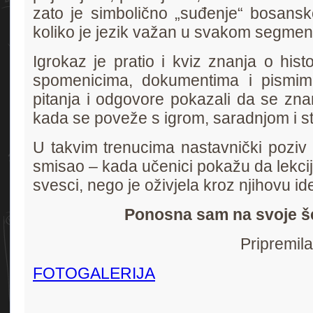
zato je simbolično „suđenje“ bosans
koliko je jezik važan u svakom segmen
Igrokaz je pratio i kviz znanja o histo
spomenicima, dokumentima i pismim
pitanja i odgovore pokazali da se zna
kada se poveže s igrom, saradnjom i s
U takvim trenucima nastavnički poziv d
smisao – kada učenici pokažu da lekcij
svesci, nego je oživjela kroz njihovu idej
Ponosna sam na svoje š
Pripremil
FOTOGALERIJA