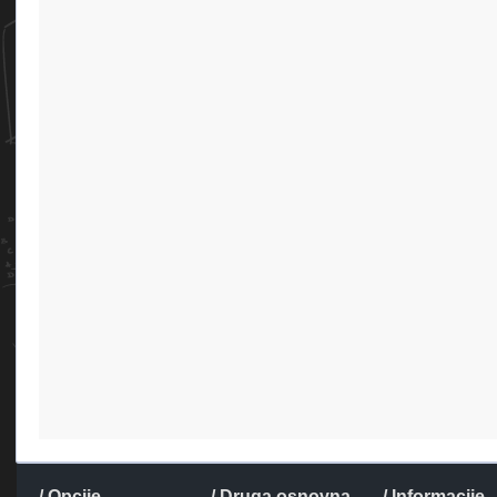
/ Opcije
/ Druga osnovna
/ Informacije