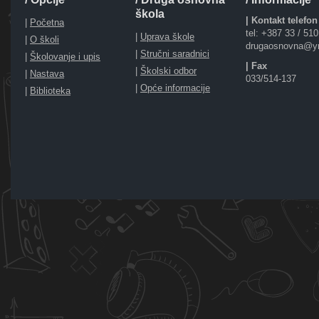
škola
| Kontakt telefon
|
Početna
tel: +387 33 / 51
|
Uprava škole
|
O školi
drugaosnovna@y
|
Stručni saradnici
|
Školovanje i upis
| Fax
|
Školski odbor
|
Nastava
033/514-137
|
Opće informacije
|
Biblioteka