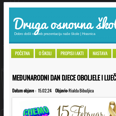
Druga osnovna ško
Dobro došli na web prezentaciju naše škole | Hrasnica
POČETNA
O ŠKOLI
PROPISI I AKTI
NASTAVA
MEĐUNARODNI DAN DJECE OBOLJELE I LIJE
Datum objave
:
15.02.24
Objavio:
Rialda Bibuljica