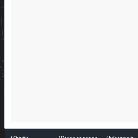
/ Opcije
/ Druga osnovna
/ Informacije