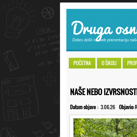
Druga osn
Dobro došli na web prezentaciju naš
POČETNA
O ŠKOLI
PROPI
NAŠE NEBO IZVRSNOSTI:
Datum objave
:
3.06.26
Objavio:
R