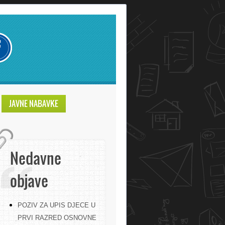
JAVNE NABAVKE
Nedavne
objave
POZIV ZA UPIS DJECE U
PRVI RAZRED OSNOVNE