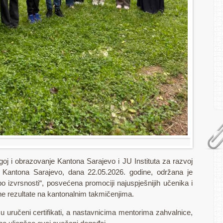
goj i obrazovanje Kantona Sarajevo i JU Instituta za razvoj
a Kantona Sarajevo, dana 22.05.2026. godine, održana je
 izvrsnosti“, posvećena promociji najuspješnijih učenika i
tne rezultate na kantonalnim takmičenjima.
 uručeni certifikati, a nastavnicima mentorima zahvalnice,