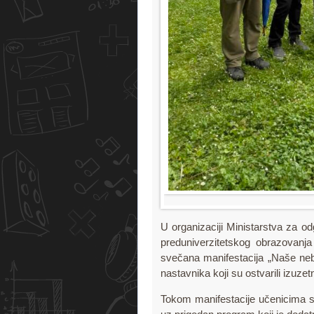
U organizaciji Ministarstva za od
preduniverzitetskog obrazovanj
svečana manifestacija „Naše nebo
nastavnika koji su ostvarili izuze
Tokom manifestacije učenicima su