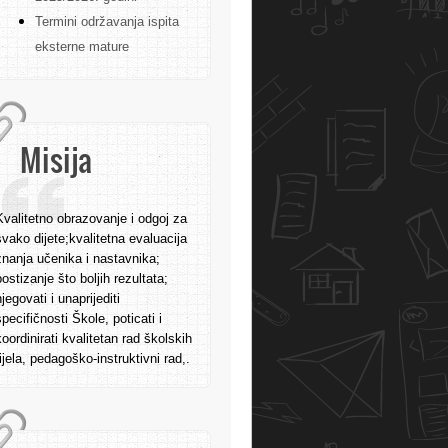
Termini održavanja ispita
eksterne mature
Misija
Kvalitetno obrazovanje i odgoj za
svako dijete;kvalitetna evaluacija
znanja učenika i nastavnika;
postizanje što boljih rezultata;
njegovati i unaprijediti
specifičnosti Škole, poticati i
koordinirati kvalitetan rad školskih
tijela, pedagoško-instruktivni rad,.