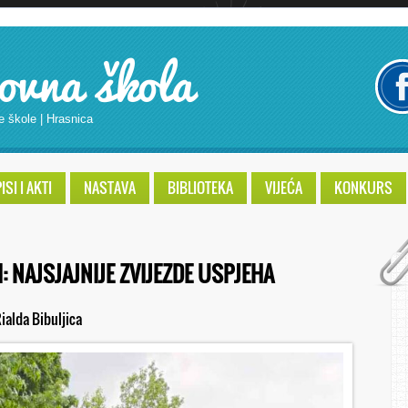
ovna škola
e škole | Hrasnica
SI I AKTI
NASTAVA
BIBLIOTEKA
VIJEĆA
KONKURS
 NAJSJAJNIJE ZVIJEZDE USPJEHA
ialda Bibuljica