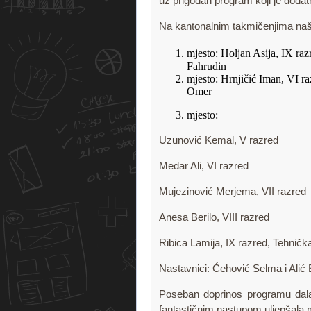
uz prigodan program koji je dodat
Na kantonalnim takmičenjima našu
mjesto: Holjan Asija, IX ra
Fahrudin
mjesto: Hrnjičić Iman, VI r
Omer
mjesto:
Uzunović Kemal, V razred
Medar Ali, VI razred
Mujezinović Merjema, VII razred
Anesa Berilo, VIII razred
Ribica Lamija, IX razred, Tehnička
Nastavnici: Ćehović Selma i Alić 
Poseban doprinos programu dala 
fantastičnim nastupom uljepšala m