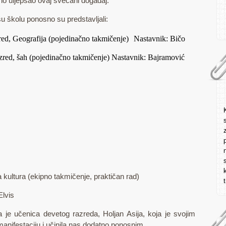
no uljepšao ovaj svečani događaj.
 školu ponosno su predstavljali:
zred, Geografija (pojedinačno takmičenje) Nastavnik: Bičo
azred, šah (pojedinačno takmičenje) Nastavnik: Bajramović
 kultura (ekipno takmičenje, praktičan rad)
Elvis
je učenica devetog razreda, Holjan Asija, koja je svojim
anifestaciju i učinila nas dodatno ponosnim.