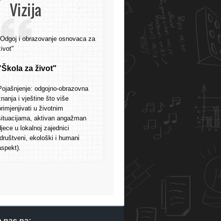
Vizija
"Odgoj i obrazovanje osnovaca za
život"
"Škola za život"
Pojašnjenje: odgojno-obrazovna
znanja i vještine što više
primjenjivati u životnim
situacijama, aktivan angažman
djece u lokalnoj zajednici
(društveni, ekološki i humani
aspekt).
e nas na: