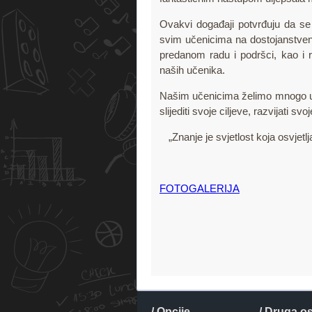
Ovakvi događaji potvrđuju da se 
svim učenicima na dostojanstven
predanom radu i podršci, kao i r
naših učenika.
Našim učenicima želimo mnogo us
slijediti svoje ciljeve, razvijati sv
„Znanje je svjetlost koja osvjetl
FOTOGALERIJA
/ Opcije
/ Druga o