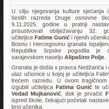
U cilju njegovanja kulture sjećanja 
šestih razreda Druge osnovne ško
9.11.2025. godine u pratnji nast
prisustvovali obilježavanju 32. go
učiteljice
Fatime Gunić
i njenih učenik
Bosnu i Hercegovinu granata ispaljen
Republike Srpske pogodila je 
sarajevskom naselju
Alipašino Polje
.
Granata je došla s pravca Nedžarića i 
ulaz učionice u kojoj je učiteljica Fat
trećem razredu. U ovom tragičnom 
izgubili učiteljica
Fatima Gunić
te uč
Vedad Mujkanović
, dok je prvačić
F
ispred škole, čekajući početak nastave.
broj učenika.