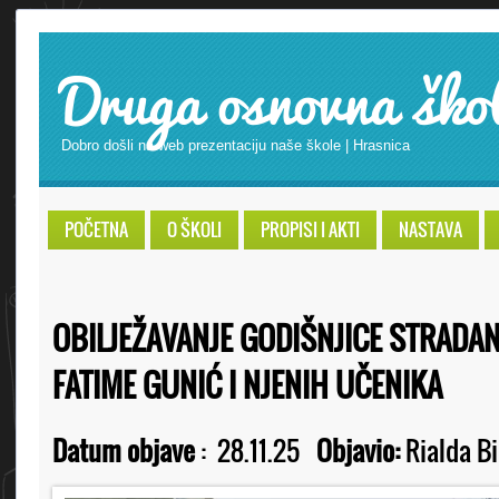
Druga osnovna ško
Dobro došli na web prezentaciju naše škole | Hrasnica
POČETNA
O ŠKOLI
PROPISI I AKTI
NASTAVA
OBILJEŽAVANJE GODIŠNJICE STRADAN
FATIME GUNIĆ I NJENIH UČENIKA
Datum objave
:
28.11.25
Objavio:
Rialda Bi