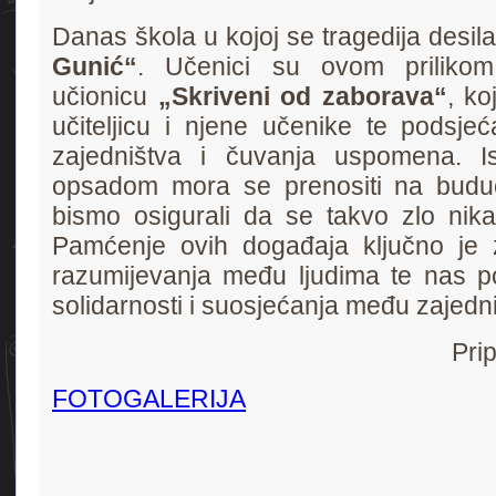
Danas škola u kojoj se tragedija desil
Gunić“
. Učenici su ovom prilikom
učionicu
„Skriveni od zaborava“
, ko
učiteljicu i njene učenike te podsje
zajedništva i čuvanja uspomena. I
opsadom mora se prenositi na budu
bismo osigurali da se takvo zlo nik
Pamćenje ovih događaja ključno je 
razumijevanja među ljudima te nas p
solidarnosti i suosjećanja među zajed
Pri
FOTOGALERIJA