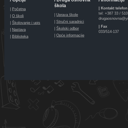
škola
| Kontakt telefon
|
Početna
tel: +387 33 / 51
|
Uprava škole
|
O školi
drugaosnovna@y
|
Stručni saradnici
|
Školovanje i upis
| Fax
|
Školski odbor
|
Nastava
033/514-137
|
Opće informacije
|
Biblioteka