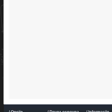
/ Opcije
/ Druga osnovna
/ Informacije