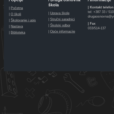
škola
| Kontakt telefon
|
Početna
tel: +387 33 / 51
|
Uprava škole
|
O školi
drugaosnovna@y
|
Stručni saradnici
|
Školovanje i upis
| Fax
|
Školski odbor
|
Nastava
033/514-137
|
Opće informacije
|
Biblioteka