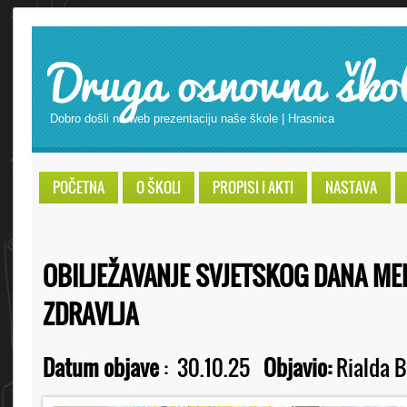
Druga osnovna ško
Dobro došli na web prezentaciju naše škole | Hrasnica
POČETNA
O ŠKOLI
PROPISI I AKTI
NASTAVA
OBILJEŽAVANJE SVJETSKOG DANA M
ZDRAVLJA
Datum objave
:
30.10.25
Objavio:
Rialda B