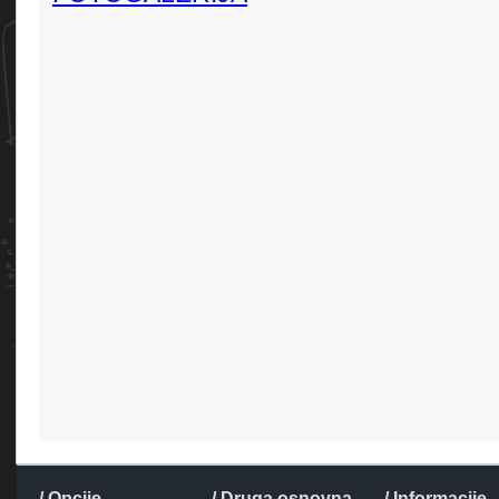
/ Opcije
/ Druga osnovna
/ Informacije