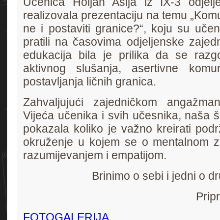
Učenica Holjan Asija iz IX-3 odjelje
realizovala prezentaciju na temu „Komu
ne i postaviti granice?“, koju su uče
pratili na časovima odjeljenske zajed
edukacija bila je prilika da se raz
aktivnog slušanja, asertivne komun
postavljanja ličnih granica.
Zahvaljujući zajedničkom angažman
Vijeća učenika i svih učesnika, naša š
pokazala koliko je važno kreirati pod
okruženje u kojem se o mentalnom zd
razumijevanjem i empatijom.
Brinimo o sebi i jedni o d
Prip
FOTOGALERIJA