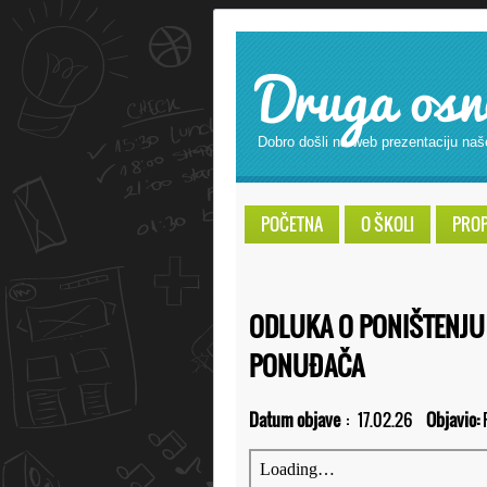
Druga osn
Dobro došli na web prezentaciju naš
POČETNA
O ŠKOLI
PROPI
ODLUKA O PONIŠTENJU
PONUĐAČA
Datum objave
:
17.02.26
Objavio: