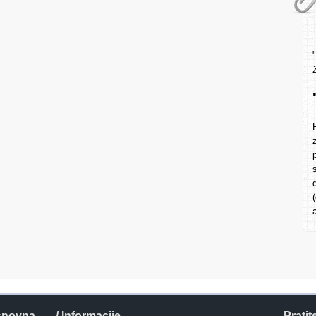
snovna
/ Informacije
Pratit