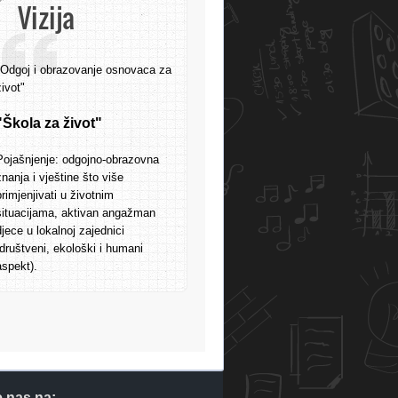
Vizija
"Odgoj i obrazovanje osnovaca za
život"
"Škola za život"
Pojašnjenje: odgojno-obrazovna
znanja i vještine što više
primjenjivati u životnim
situacijama, aktivan angažman
djece u lokalnoj zajednici
(društveni, ekološki i humani
aspekt).
e nas na: