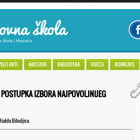
ovna škola
e škole | Hrasnica
SI I AKTI
NASTAVA
BIBLIOTEKA
VIJEĆA
KONKURS
 POSTUPKA IZBORA NAJPOVOLJNIJEG
Rialda Bibuljica