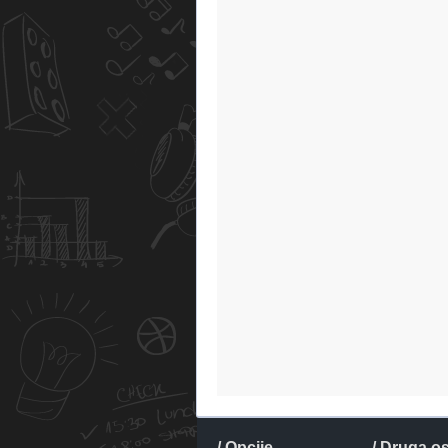
/ Opcije
/ Druga o