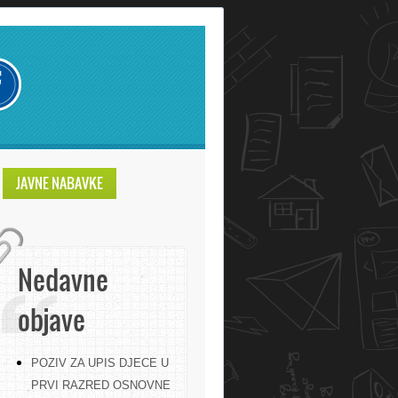
JAVNE NABAVKE
Nedavne
objave
POZIV ZA UPIS DJECE U
PRVI RAZRED OSNOVNE