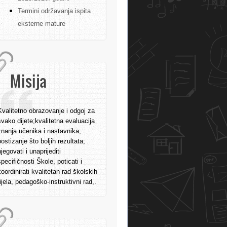
Termini održavanja ispita
eksterne mature
Misija
Kvalitetno obrazovanje i odgoj za
svako dijete;kvalitetna evaluacija
znanja učenika i nastavnika;
postizanje što boljih rezultata;
njegovati i unaprijediti
specifičnosti Škole, poticati i
koordinirati kvalitetan rad školskih
tijela, pedagoško-instruktivni rad,.