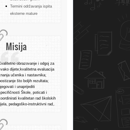
Termini održavanja ispita
eksterne mature
Misija
Kvalitetno obrazovanje i odgoj za
svako dijete;kvalitetna evaluacija
znanja učenika i nastavnika;
postizanje što boljih rezultata;
njegovati i unaprijediti
specifičnosti Škole, poticati i
koordinirati kvalitetan rad školskih
tijela, pedagoško-instruktivni rad,.