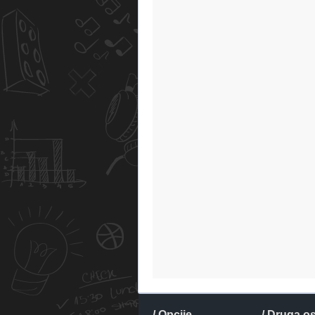
/ Opcije
/ Druga o