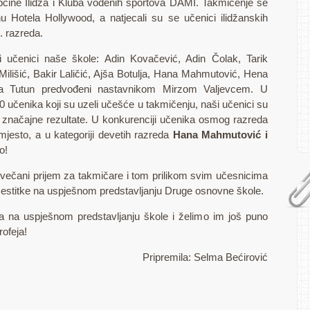
Općine Ilidža i Kluba vodenih sportova DAMI. Takmičenje se
Hotela Hollywood, a natjecali su se učenici ilidžanskih
. razreda.
 učenici naše škole: Adin Kovačević, Adin Čolak, Tarik
Milišić, Bakir Laličić, Ajša Botulja, Hana Mahmutović, Hena
a Tutun predvođeni nastavnikom Mirzom Valjevcem. U
80 učenika koji su uzeli učešće u takmičenju, naši učenici su
ili značajne rezultate. U konkurenciji učenika osmog razreda
mjesto, a u kategoriji devetih razreda
Hana Mahmutović i
o!
 svečani prijem za takmičare i tom prilikom svim učesnicima
čestitke na uspješnom predstavljanju Druge osnovne škole.
 na uspješnom predstavljanju škole i želimo im još puno
rofeja!
Pripremila: Selma Bećirović