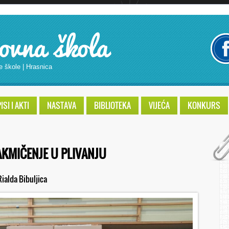
ovna škola
e škole | Hrasnica
SI I AKTI
NASTAVA
BIBLIOTEKA
VIJEĆA
KONKURS
KMIČENJE U PLIVANJU
Rialda Bibuljica