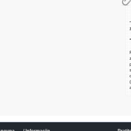
snovna
/ Informacije
Pratit