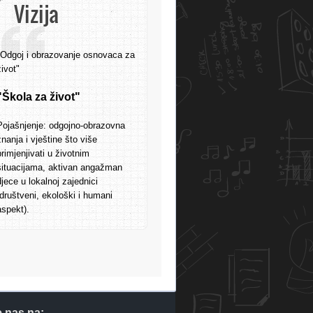
Vizija
"Odgoj i obrazovanje osnovaca za
život"
"Škola za život"
Pojašnjenje: odgojno-obrazovna
znanja i vještine što više
primjenjivati u životnim
situacijama, aktivan angažman
djece u lokalnoj zajednici
(društveni, ekološki i humani
aspekt).
e nas na: