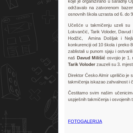
koje je organizirano u saradnji 
održavalo na zatvorenom bazenu 
osnovnih škola uzrasta od 6. do 9
Učešće u takmičenju uzeli su i
Lokvančić, Tarik Voloder, Davud 
Hodžić, Amina Došljak i Nejl
konkurenciji od 10 škola i preko 
zablistali u punom sjaju i ostvar
naš
Davud Milišić
osvojio je 1. 
Tarik Voloder
zauzeli su 3. mjest
Direktor Ćesko Almir upriličio je
takmičenja iskazao zahvalnost i 
Čestitamo svim našim učenicima
uspješnih takmičenja i osvojenih t
FOTOGALERIJA