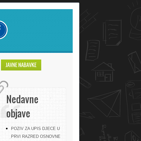
JAVNE NABAVKE
Nedavne
objave
POZIV ZA UPIS DJECE U
PRVI RAZRED OSNOVNE