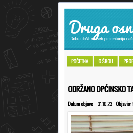
Druga osn
Dobro došli na web prezentaciju naš
POČETNA
O ŠKOLI
PROPI
ODRŽANO OPĆINSKO TA
Datum objave
:
31.10.23
Objavio: