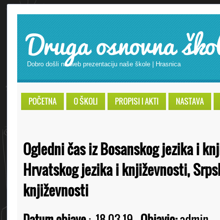
Druga osnovna ško
Dobro došli na web prezentaciju naše škole | Hrasnica
POČETNA
O ŠKOLI
PROPISI I AKTI
NASTAVA
Ogledni čas iz Bosanskog jezika i knj
Hrvatskog jezika i književnosti, Srps
književnosti
Datum objave
:
18.03.19
Objavio:
admin