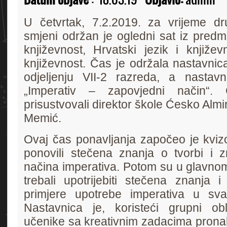
U četvrtak, 7.2.2019. za vrijeme d
smjeni održan je ogledni sat iz predm
književnost, Hrvatski jezik i književ
književnost. Čas je održala nastavnic
odjeljenju VII-2 razreda, a nastavn
„Imperativ – zapovjedni način“.
prisustvovali direktor škole Ćesko Almi
Memić.
Ovaj čas ponavljanja započeo je kviz
ponovili stečena znanja o tvorbi i 
načina imperativa. Potom su u glavnom
trebali upotrijebiti stečena znanja 
primjere upotrebe imperativa u sv
Nastavnica je, koristeći grupni obl
učenike sa kreativnim zadacima pronal