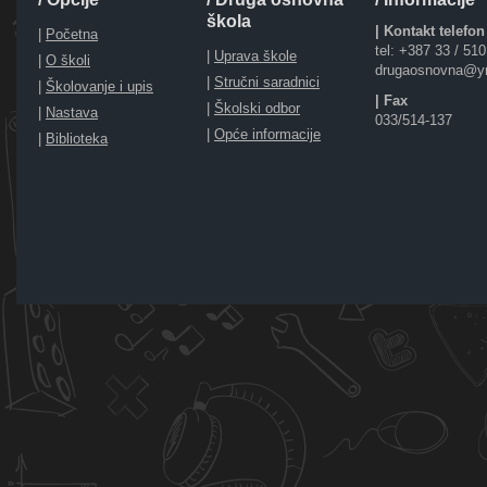
škola
| Kontakt telefon
|
Početna
tel: +387 33 / 51
|
Uprava škole
|
O školi
drugaosnovna@y
|
Stručni saradnici
|
Školovanje i upis
| Fax
|
Školski odbor
|
Nastava
033/514-137
|
Opće informacije
|
Biblioteka