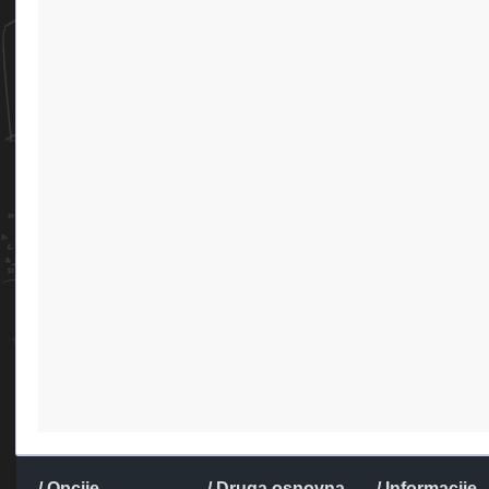
/ Opcije
/ Druga osnovna
/ Informacije