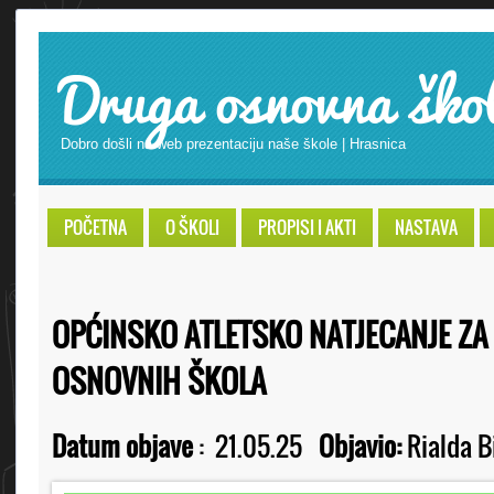
Druga osnovna ško
Dobro došli na web prezentaciju naše škole | Hrasnica
POČETNA
O ŠKOLI
PROPISI I AKTI
NASTAVA
OPĆINSKO ATLETSKO NATJECANJE ZA
OSNOVNIH ŠKOLA
Datum objave
:
21.05.25
Objavio:
Rialda B