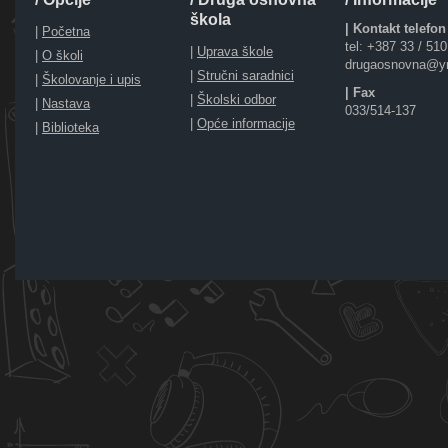
škola
| Kontakt telefon
|
Početna
tel: +387 33 / 51
|
Uprava škole
|
O školi
drugaosnovna@y
|
Stručni saradnici
|
Školovanje i upis
| Fax
|
Školski odbor
|
Nastava
033/514-137
|
Opće informacije
|
Biblioteka