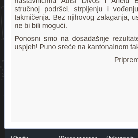
nastavnicima Adisi Divoš i Anelu B
stručnoj podršci, strpljenju i vođen
takmičenja. Bez njihovog zalaganja, u
ne bi bili mogući.
Ponosni smo na dosadašnje rezultate
uspjeh! Puno sreće na kantonalnom ta
Priprem
/ Opcije
/ Druga osnovna
/ Informacije