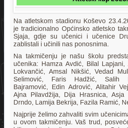
Na atletskom stadionu Koševo 23.4.2
je tradicionalno Općinsko atletsko tak
Sjaja, gdje su učenici i učenice D
zablistali i učinili nas ponosnima.
Na takmičenju je našu školu predsta
učenika: Hamza Avdić, Bilal Lapjani, 
Lokvančić, Amsal Nikšić, Vedad Mu
Selimović, Faris Hadžić, Salih 
Bajramović, Edin Adrović, Alitahir Vej
Ajna Pilavdžija, Dija Hrasnica, Asja 
Drndo, Lamija Bekrija, Fazila Ramić, N
Najprije želimo zahvaliti svim učenicim
u ovom takmičenju. Vaš trud, posveće