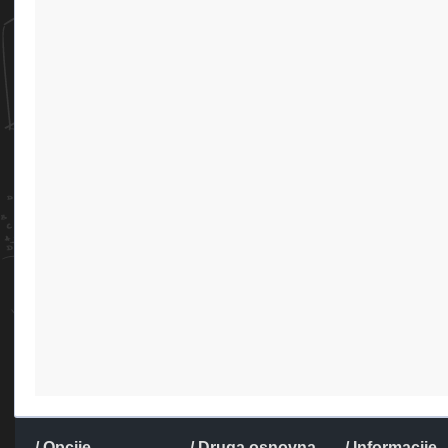
/ Opcije
/ Druga osnovna
/ Informacije