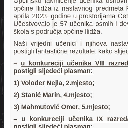
Općinsko takmičenje učenika osnovni
općine Ilidža iz nastavnog predmeta F
aprila 2023. godine u prostorijama Če
Učestvovalo je 57 učenika osmih i dev
škola s područja općine Ilidža.
Naši vrijedni učenici i njihova nast
postigli fantastične rezultate, kako slijed
–
u konkureciji učenika VIII razre
postigli sljedeći plasman:
1) Voloder Nejla, 2.mjesto;
2) Stanić Marin, 4.mjesto;
3) Mahmutović Omer, 5.mjesto;
–
u konkureciji učenika IX razre
postigli sljedeći plasman: