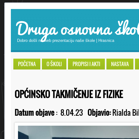
Druga osnovna ško
Dobro došli na web prezentaciju naše škole | Hrasnica
POČETNA
O ŠKOLI
PROPISI I AKTI
NASTAVA
OPĆINSKO TAKMIČENJE IZ FIZIKE
Datum objave
:
8.04.23
Objavio:
Rialda Bi