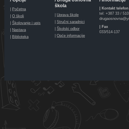
škola
| Kontakt telefon
|
Početna
tel: +387 33 / 51
|
Uprava škole
|
O školi
drugaosnovna@y
|
Stručni saradnici
|
Školovanje i upis
| Fax
|
Školski odbor
|
Nastava
033/514-137
|
Opće informacije
|
Biblioteka