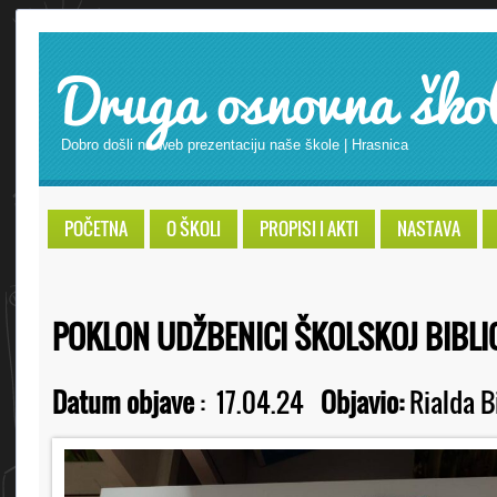
Druga osnovna ško
Dobro došli na web prezentaciju naše škole | Hrasnica
POČETNA
O ŠKOLI
PROPISI I AKTI
NASTAVA
POKLON UDŽBENICI ŠKOLSKOJ BIBLI
Datum objave
:
17.04.24
Objavio:
Rialda B