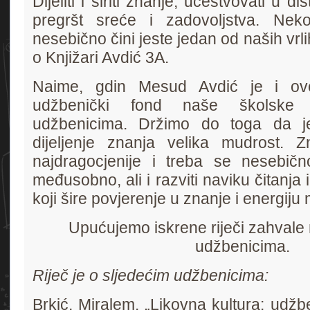
Dijeliti i širiti znanje, učestvovati u dis
pregršt sreće i zadovoljstva. Ne
nesebično čini jeste jedan od naših vrli
o Knjižari Avdić 3A.
Naime, gdin Mesud Avdić je i ov
udžbenički fond naše školske b
udžbenicima. Držimo do toga da je
dijeljenje znanja velika mudrost. 
najdragocjenije i treba se nesebično 
međusobno, ali i razviti naviku čitanja
koji šire povjerenje u znanje i energiju m
Upućujemo iskrene riječi zahvale
udžbenicima.
Riječ je o sljedećim udžbenicima:
Brkić, Miralem. „Likovna kultura: udžb