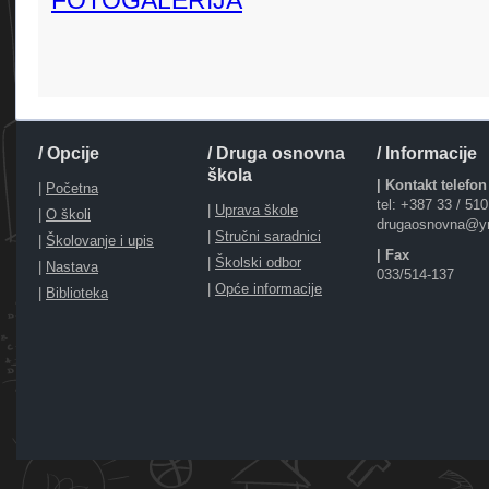
FOTOGALERIJA
/ Opcije
/ Druga osnovna
/ Informacije
škola
| Kontakt telefon
|
Početna
tel: +387 33 / 51
|
Uprava škole
|
O školi
drugaosnovna@y
|
Stručni saradnici
|
Školovanje i upis
| Fax
|
Školski odbor
|
Nastava
033/514-137
|
Opće informacije
|
Biblioteka