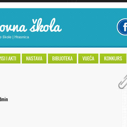
ovna škola
e škole | Hrasnica
SI I AKTI
NASTAVA
BIBLIOTEKA
VIJEĆA
KONKURS
dmin