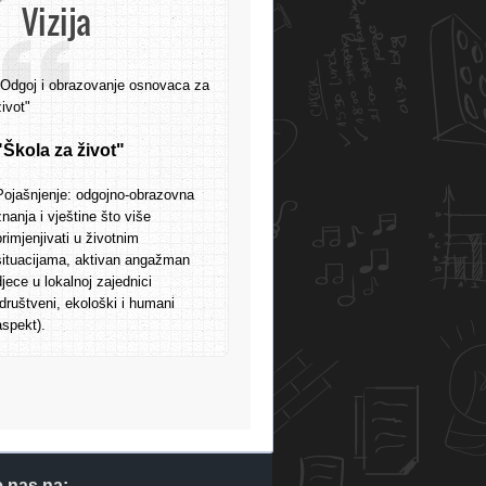
Vizija
"Odgoj i obrazovanje osnovaca za
život"
"Škola za život"
Pojašnjenje: odgojno-obrazovna
znanja i vještine što više
primjenjivati u životnim
situacijama, aktivan angažman
djece u lokalnoj zajednici
(društveni, ekološki i humani
aspekt).
e nas na: