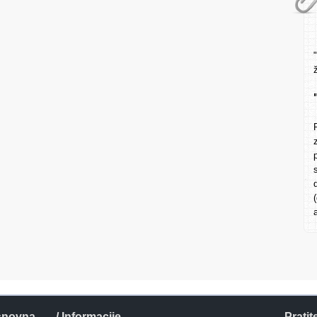
snovna
/ Informacije
Pratit