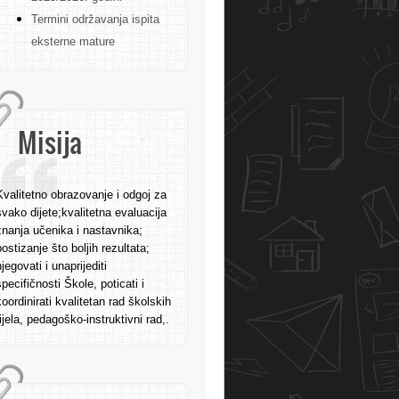
Termini održavanja ispita
eksterne mature
Misija
Kvalitetno obrazovanje i odgoj za
svako dijete;kvalitetna evaluacija
znanja učenika i nastavnika;
postizanje što boljih rezultata;
njegovati i unaprijediti
specifičnosti Škole, poticati i
koordinirati kvalitetan rad školskih
tijela, pedagoško-instruktivni rad,.