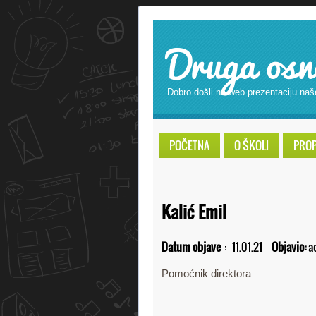
Druga osn
Dobro došli na web prezentaciju naš
POČETNA
O ŠKOLI
PROPI
Kalić Emil
Datum objave
:
11.01.21
Objavio:
a
Pomoćnik direktora