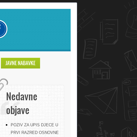
JAVNE NABAVKE
Nedavne
objave
POZIV ZA UPIS DJECE U
PRVI RAZRED OSNOVNE