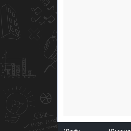
/ Opcije
/ Druga o