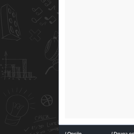
/ Opcije
/ Druga o