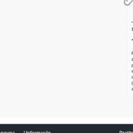
snovna
/ Informacije
Pratit