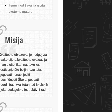
Termini održavanja ispita
eksterne mature
Misija
Kvalitetno obrazovanje i odgoj za
svako dijete;kvalitetna evaluacija
znanja učenika i nastavnika;
postizanje što boljih rezultata;
njegovati i unaprijediti
specifičnosti Škole, poticati i
koordinirati kvalitetan rad školskih
tijela, pedagoško-instruktivni rad,.