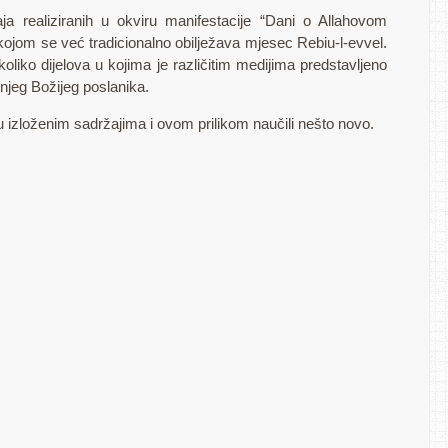
a realiziranih u okviru manifestacije “Dani o Allahovom
kojom se već tradicionalno obilježava mjesec Rebiu-l-evvel.
liko dijelova u kojima je različitim medijima predstavljeno
ednjeg Božijeg poslanika.
 izloženim sadržajima i ovom prilikom naučili nešto novo.