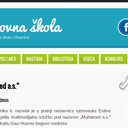
ovna škola
e škole | Hrasnica
SI I AKTI
NASTAVA
BIBLIOTEKA
VIJEĆA
KONKURS
ed a.s.“
dmin
nika 6. razreda je u pratnji nastavnice vjeronauke Erdine
jetila multimedijalnu izložbu pod nazivom „Muhamed a.s.“
anikahu Gazi Husrev-begove medrese.