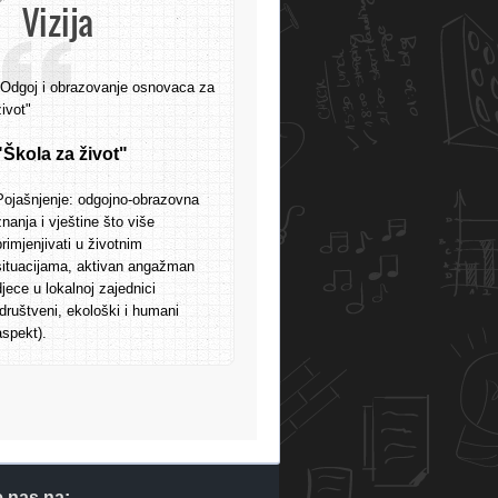
Vizija
"Odgoj i obrazovanje osnovaca za
život"
"Škola za život"
Pojašnjenje: odgojno-obrazovna
znanja i vještine što više
primjenjivati u životnim
situacijama, aktivan angažman
djece u lokalnoj zajednici
(društveni, ekološki i humani
aspekt).
e nas na: