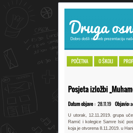
Druga osn
Dobro došli na web prezentaciju naš
POČETNA
O ŠKOLI
PROPI
Posjeta izložbi „Muham
Datum objave
:
28.11.19
Objavio:
a
U utorak, 12.11.2019. grupa uče
Ramić i kolegice Samre Isić pos
koja je otvorena 8.11.2019. u H