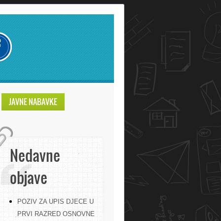
JAVNE NABAVKE
Nedavne
objave
POZIV ZA UPIS DJECE U
PRVI RAZRED OSNOVNE