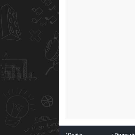
/ Opcije
/ Druga o