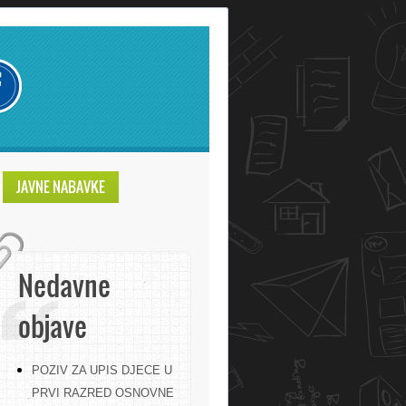
JAVNE NABAVKE
Nedavne
objave
POZIV ZA UPIS DJECE U
PRVI RAZRED OSNOVNE