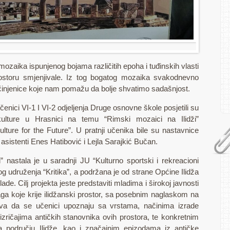
mozaika ispunjenog bojama različitih epoha i tuđinskih vlasti
toru smjenjivale. Iz tog bogatog mozaika svakodnevno
činjenice koje nam pomažu da bolje shvatimo sadašnjost.
enici VI-1 I VI-2 odjeljenja Druge osnovne škole posjetili su
lture u Hrasnici na temu “Rimski mozaici na Ilidži”
ulture for the Future”. U pratnji učenika bile su nastavnice
asistenti Enes Hatibović i Lejla Sarajkić Bučan.
” nastala je u saradnji JU “Kulturno sportski i rekreacioni
og udruženja “Kritika”, a podržana je od strane Općine Ilidža
de. Cilj projekta jeste predstaviti mladima i širokoj javnosti
aga koje krije ilidžanski prostor, sa posebnim naglaskom na
ava da se učenici upoznaju sa vrstama, načinima izrade
izričajima antičkih stanovnika ovih prostora, te konkretnim
a području Ilidže, kao i značajnim epizodama iz antičke