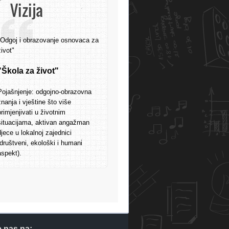
Vizija
"Odgoj i obrazovanje osnovaca za
život"
"Škola za život"
Pojašnjenje: odgojno-obrazovna
znanja i vještine što više
primjenjivati u životnim
situacijama, aktivan angažman
djece u lokalnoj zajednici
(društveni, ekološki i humani
aspekt).
e nas na: