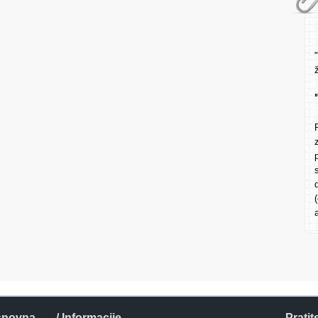
snovna
/ Informacije
Pratit