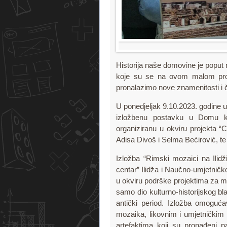
Historija naše domovine je poput 
koje su se na ovom malom pros
pronalazimo nove znamenitosti i 
U ponedjeljak 9.10.2023. godine uč
izložbenu postavku u Domu ku
organiziranu u okviru projekta “C
Adisa Divoš i Selma Bećirović, te 
Izložba “Rimski mozaici na Ilidži
centar” Ilidža i Naučno-umjetničk
u okviru podrške projektima za mla
samo dio kulturno-historijskog bl
antički period. Izložba omoguć
mozaika, likovnim i umjetničkim 
artefaktima koji su pronađeni n