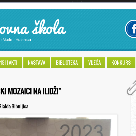
ovna škola
e škole | Hrasnica
SI I AKTI
NASTAVA
BIBLIOTEKA
VIJEĆA
KONKURS
KI MOZAICI NA ILIDŽI”
Rialda Bibuljica