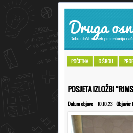
Druga osn
Dobro došli na web prezentaciju naš
POČETNA
O ŠKOLI
PROPI
POSJETA IZLOŽBI “RIMS
Datum objave
:
10.10.23
Objavio: