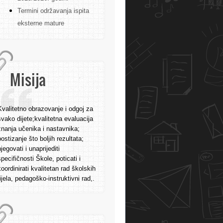
Termini održavanja ispita
eksterne mature
Misija
Kvalitetno obrazovanje i odgoj za
svako dijete;kvalitetna evaluacija
znanja učenika i nastavnika;
postizanje što boljih rezultata;
njegovati i unaprijediti
specifičnosti Škole, poticati i
koordinirati kvalitetan rad školskih
tijela, pedagoško-instruktivni rad,.