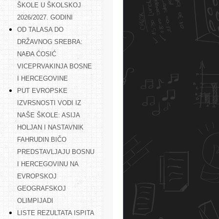
ŠKOLE U ŠKOLSKOJ
2026/2027. GODINI
OD TALASA DO
DRŽAVNOG SREBRA:
NAĐA ĆOSIĆ
VICEPRVAKINJA BOSNE
I HERCEGOVINE
PUT EVROPSKE
IZVRSNOSTI VODI IZ
NAŠE ŠKOLE: ASIJA
HOLJAN I NASTAVNIK
FAHRUDIN BIČO
PREDSTAVLJAJU BOSNU
I HERCEGOVINU NA
EVROPSKOJ
GEOGRAFSKOJ
OLIMPIJADI
LISTE REZULTATA ISPITA