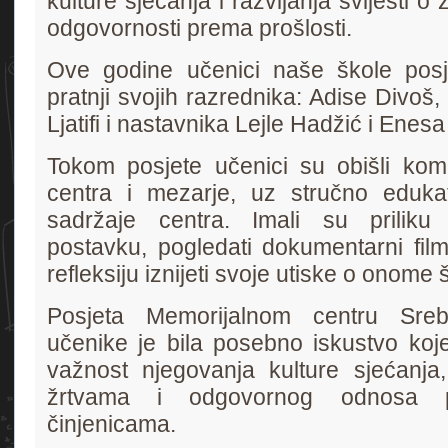
kulture sjećanja i razvijanja svijesti o 
odgovornosti prema prošlosti.
Ove godine učenici naše škole posje
pratnji svojih razrednika: Adise Divoš,
Ljatifi i nastavnika Lejle Hadžić i Enes
Tokom posjete učenici su obišli kom
centra i mezarje, uz stručno eduka
sadržaje centra. Imali su priliku 
postavku, pogledati dokumentarni film
refleksiju iznijeti svoje utiske o onome št
Posjeta Memorijalnom centru Srebr
učenike je bila posebno iskustvo koje
važnost njegovanja kulture sjećanja
žrtvama i odgovornog odnosa pr
činjenicama.