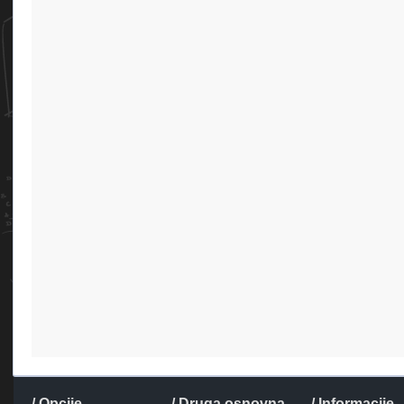
/ Opcije
/ Druga osnovna
/ Informacije