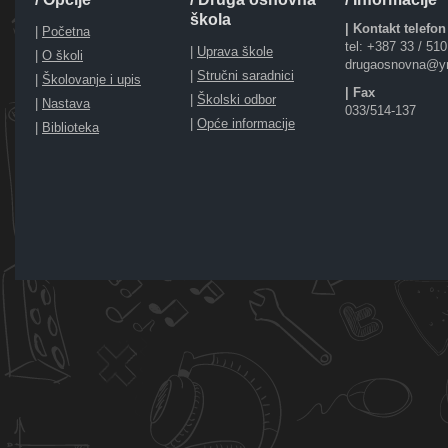
škola
| Kontakt telefon
|
Početna
tel: +387 33 / 51
|
Uprava škole
|
O školi
drugaosnovna@y
|
Stručni saradnici
|
Školovanje i upis
| Fax
|
Školski odbor
|
Nastava
033/514-137
|
Opće informacije
|
Biblioteka