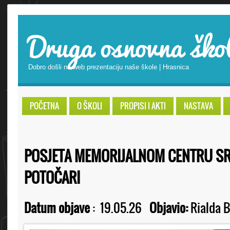
Druga osnovna ško
Dobro došli na web prezentaciju naše škole | Hrasnica
POČETNA
O ŠKOLI
PROPISI I AKTI
NASTAVA
POSJETA MEMORIJALNOM CENTRU SR
POTOČARI
Datum objave
:
19.05.26
Objavio:
Rialda B