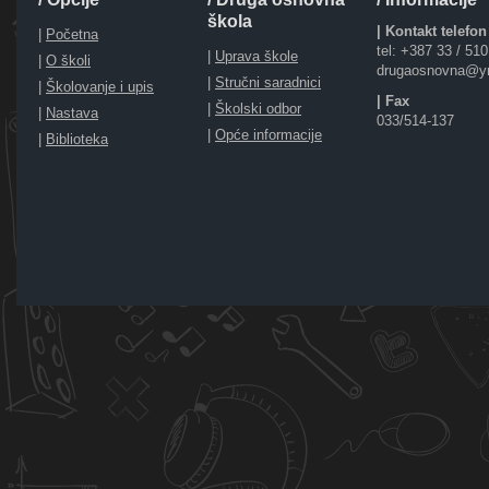
škola
| Kontakt telefon
|
Početna
tel: +387 33 / 51
|
Uprava škole
|
O školi
drugaosnovna@y
|
Stručni saradnici
|
Školovanje i upis
| Fax
|
Školski odbor
|
Nastava
033/514-137
|
Opće informacije
|
Biblioteka