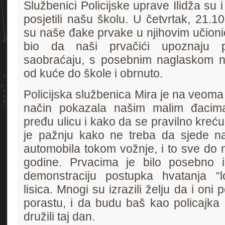
Službenici Policijske uprave Ilidža su 
posjetili našu školu. U četvrtak, 21.10
su naše đake prvake u njihovim učionic
bio da naši prvačići upoznaju p
saobraćaju, s posebnim naglaskom n
od kuće do škole i obrnuto.
Policijska službenica Mira je na veoma 
način pokazala našim malim đacim
pređu ulicu i kako da se pravilno kreć
je pažnju kako ne treba da sjede na
automobila tokom vožnje, i to sve do
godine. Prvacima je bilo posebno in
demonstraciju postupka hvatanja “lo
lisica. Mnogi su izrazili želju da i oni 
porastu, i da budu baš kao policajka
družili taj dan.