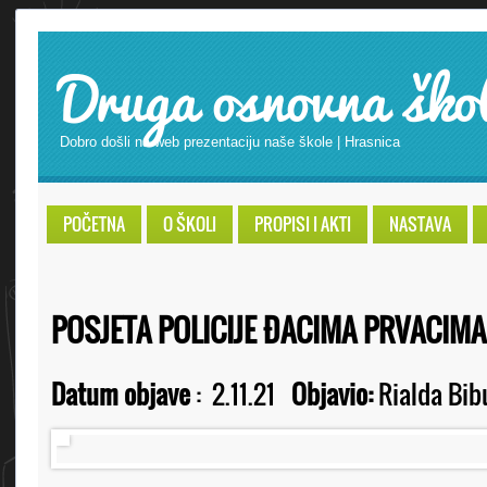
Druga osnovna ško
Dobro došli na web prezentaciju naše škole | Hrasnica
POČETNA
O ŠKOLI
PROPISI I AKTI
NASTAVA
POSJETA POLICIJE ĐACIMA PRVACIMA
Datum objave
:
2.11.21
Objavio:
Rialda Bib