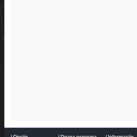
/ Opcije
/ Druga osnovna
/ Informacije