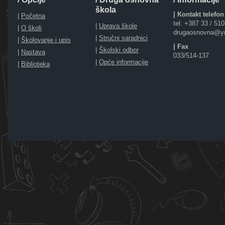
škola
| Kontakt telefon
|
Početna
tel: +387 33 / 51
|
Uprava škole
|
O školi
drugaosnovna@y
|
Stručni saradnici
|
Školovanje i upis
| Fax
|
Školski odbor
|
Nastava
033/514-137
|
Opće informacije
|
Biblioteka