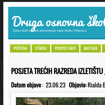
Druga osnovna ško
Dobro došli na web prezentaciju naše škole | Hrasnica
POČETNA
O ŠKOLI
PROPISI I AKTI
NASTAVA
POSJETA TREĆIH RAZREDA IZLETIŠTU
Datum objave
:
23.06.23
Objavio:
Rialda B