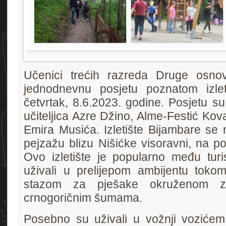
Učenici trećih razreda Druge osno
jednodnevnu posjetu poznatom izlet
četvrtak, 8.6.2023. godine. Posjetu su 
učiteljica Azre Džino, Alme-Festić Kova
Emira Musića. Izletište Bijambare se 
pejzažu blizu Nišićke visoravni, na pod
Ovo izletište je popularno među turi
uživali u prelijepom ambijentu tokom
stazom za pješake okruženom ze
crnogoričnim šumama.
Posebno su uživali u vožnji vozićem,