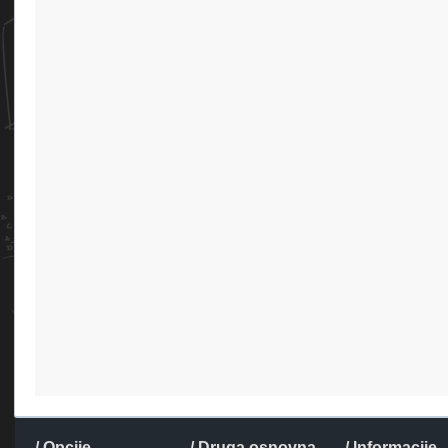
/ Opcije
/ Druga osnovna
/ Informacije