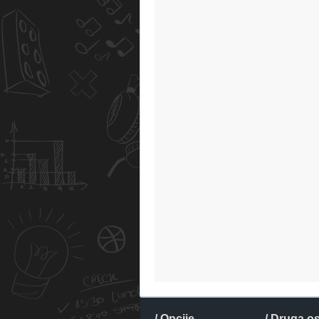
/ Opcije
/ Druga o