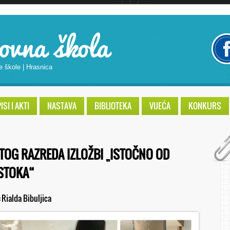
ovna škola
e škole | Hrasnica
SI I AKTI
NASTAVA
BIBLIOTEKA
VIJEĆA
KONKURS
TOG RAZREDA IZLOŽBI „ISTOČNO OD
ISTOKA“
:
Rialda Bibuljica