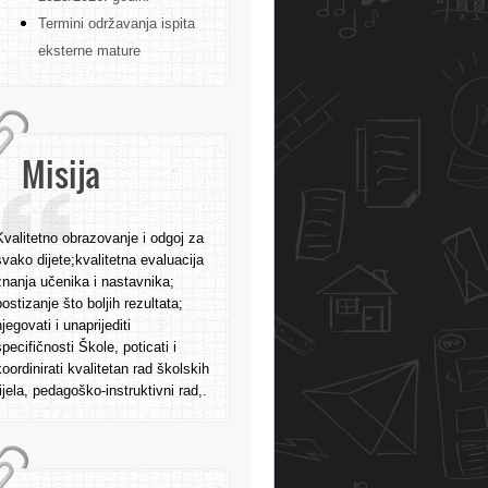
Termini održavanja ispita
eksterne mature
Misija
Kvalitetno obrazovanje i odgoj za
svako dijete;kvalitetna evaluacija
znanja učenika i nastavnika;
postizanje što boljih rezultata;
njegovati i unaprijediti
specifičnosti Škole, poticati i
koordinirati kvalitetan rad školskih
tijela, pedagoško-instruktivni rad,.