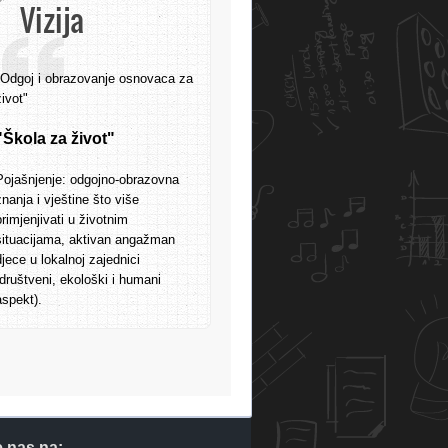
Vizija
"Odgoj i obrazovanje osnovaca za
život"
"Škola za život"
Pojašnjenje: odgojno-obrazovna
znanja i vještine što više
primjenjivati u životnim
situacijama, aktivan angažman
djece u lokalnoj zajednici
(društveni, ekološki i humani
aspekt).
e nas na: