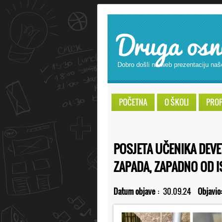
Druga osn
Dobro došli na web prezentaciju naš
POČETNA
O ŠKOLI
PROPI
POSJETA UČENIKA DEVE
ZAPADA, ZAPADNO OD 
Datum objave
:
30.09.24
Objavio