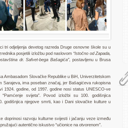
ci tri odjeljenja devetog razreda Druge osnovne škole su u
azrednika posjetili izložbu pod naslovom
“Istočno od Zapada,
stavština dr. Safvet-bega Bašagića”
, postavljenu u Brusa
i sa Ambasadom Slovačke Republike u BiH, Univerzitetskom
om Sarajeva, ima poseban značaj, jer Bašagićeva rukopisna
lavi 1924. godine, od 1997. godine nosi status UNESCO-ve
 “Pamćenje svijeta”. Povod izložbi su 100. godišnjica
. godišnjica njegove smrti, kao i Dani slovačke kulture u
e doprinosi razvoju kulturne svijesti i jačanju veze između
, pružajući autentično iskustvo “učionice na otvorenom”.