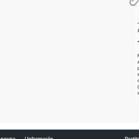
snovna
/ Informacije
Pratit