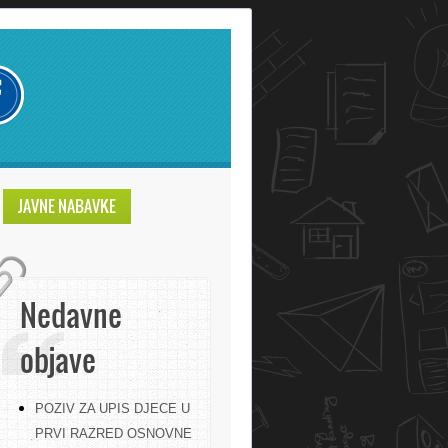
JAVNE NABAVKE
Nedavne
objave
POZIV ZA UPIS DJECE U
PRVI RAZRED OSNOVNE