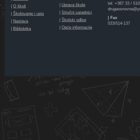
tel: +387 33 / 51
|
Uprava škole
|
O školi
drugaosnovna@y
|
Stručni saradnici
|
Školovanje i upis
| Fax
|
Školski odbor
|
Nastava
033/514-137
|
Opće informacije
|
Biblioteka