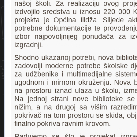
našoj školi. Za realizaciju ovog proj
izdvojilo sredstva u iznosu 220 000 
projekta je Općina Ilidža. Slijede ak
potrebne dokumentacije te provođenj
izbor najpovoljnijeg ponuđača za i
izgradnji.
Shodno ukazanoj potrebi, nova bibliot
zadovolji moderne potrebe školske dje
za udžbenike i multimedijalne sistem
ugodnom i mirnom okruženju. Nova bi
na prostoru iznad ulaza u školu, izme
Na jednoj strani nove biblioteke se
nižim, a na drugoj sa višim razredim
pokrivač na tom prostoru se skida, ob
finalno pokriva ravnim krovom.
Radujemo se što je projekat izgra