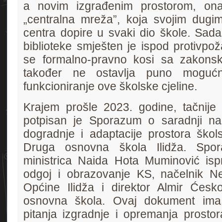
a novim izgrađenim prostorom, ona
„centralna mreža”, koja svojim dugi
centra dopire u svaki dio škole. Sada
biblioteke smješten je ispod protivpož
se formalno-pravno kosi sa zakonsk
također ne ostavlja puno mogućn
funkcioniranje ove školske cjeline.
Krajem prošle 2023. godine, tačnije
potpisan je Sporazum o saradnji na r
dogradnje i adaptacije prostora škol
Druga osnovna škola Ilidža. Spor
ministrica Naida Hota Muminović isp
odgoj i obrazovanje KS, načelnik N
Općine Ilidža i direktor Almir Ćes
osnovna škola. Ovaj dokument ima z
pitanja izgradnje i opremanja prostor