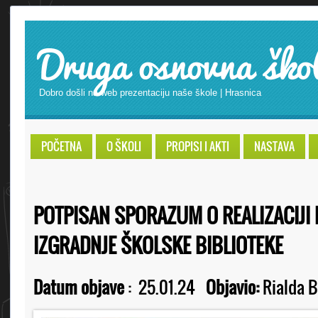
Druga osnovna ško
Dobro došli na web prezentaciju naše škole | Hrasnica
POČETNA
O ŠKOLI
PROPISI I AKTI
NASTAVA
POTPISAN SPORAZUM O REALIZACIJI
IZGRADNJE ŠKOLSKE BIBLIOTEKE
Datum objave
:
25.01.24
Objavio:
Rialda B