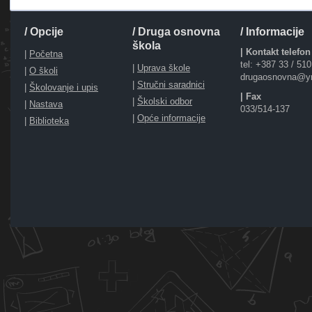
/ Opcije
/ Druga osnovna
/ Informacije
škola
| Kontakt telefon
|
Početna
tel: +387 33 / 51
|
Uprava škole
|
O školi
drugaosnovna@y
|
Stručni saradnici
|
Školovanje i upis
| Fax
|
Školski odbor
|
Nastava
033/514-137
|
Opće informacije
|
Biblioteka