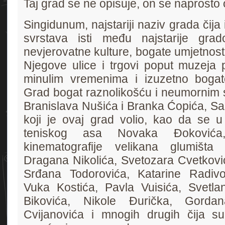
Taj grad se ne opisuje, on se naprosto 
Singidunum, najstariji naziv grada čija
svrstava isti među najstarije gra
nevjerovatne kulture, bogate umjetnost
Njegove ulice i trgovi poput muzeja p
minulim vremenima i izuzetno bogatoj
Grad bogat raznolikošću i neumornim 
Branislava Nušića i Branka Ćopića, Sa
koji je ovaj grad volio, kao da se 
teniskog asa Novaka Đokovića
kinematografije velikana glumišta
Dragana Nikolića, Svetozara Cvetković
Srđana Todorovića, Katarine Radivoj
Vuka Kostića, Pavla Vuisića, Svetla
Bikovića, Nikole Đurička, Gorda
Cvijanovića i mnogih drugih čija 