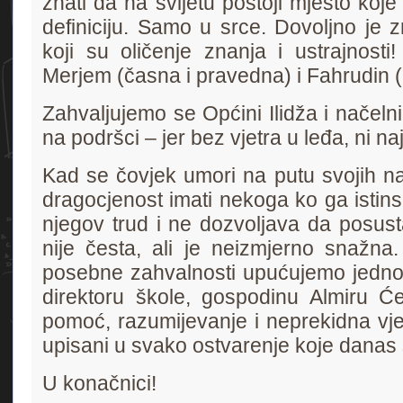
znati da na svijetu postoji mjesto koje
definiciju. Samo u srce. Dovoljno je zn
koji su oličenje znanja i ustrajnosti
Merjem (časna i pravedna) i Fahrudin (
Zahvaljujemo se Općini Ilidža i načel
na podršci – jer bez vjetra u leđa, ni naj
Kad se čovjek umori na putu svojih na
dragocjenost imati nekoga ko ga istins
njegov trud i ne dozvoljava da posus
nije česta, ali je neizmjerno snažna.
posebne zahvalnosti upućujemo jedno
direktoru škole, gospodinu Almiru Će
pomoć, razumijevanje i neprekidna vje
upisani u svako ostvarenje koje danas 
U konačnici!