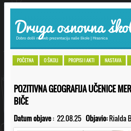
Druga osnovna ško
Dobro došli na web prezentaciju naše škole | Hrasnica
POČETNA
O ŠKOLI
PROPISI I AKTI
NASTAVA
POZITIVNA GEOGRAFIJA UČENICE ME
BIČE
Datum objave
:
22.08.25
Objavio:
Rialda B