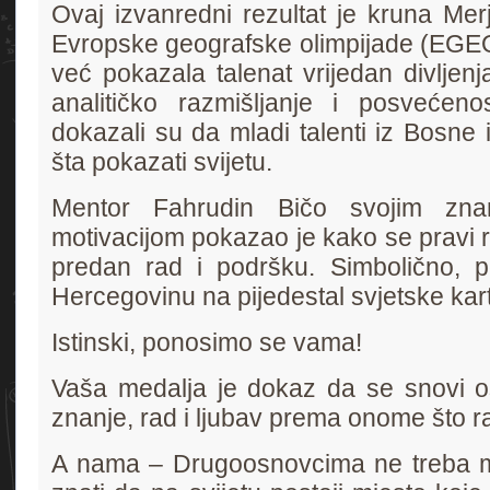
Ovaj izvanredni rezultat je kruna Me
Evropske geografske olimpijade (EGEO)
već pokazala talenat vrijedan divljenj
analitičko razmišljanje i posvećen
dokazali su da mladi talenti iz Bosne
šta pokazati svijetu.
Mentor Fahrudin Bičo svojim zna
motivacijom pokazao je kako se pravi re
predan rad i podršku. Simbolično, p
Hercegovinu na pijedestal svjetske kar
Istinski, ponosimo se vama!
Vaša medalja je dokaz da se snovi os
znanje, rad i ljubav prema onome što ra
A nama – Drugoosnovcima ne treba m