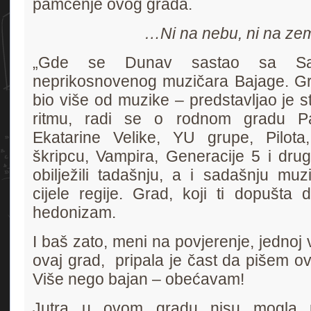
pamćenje ovog grada.
…Ni na nebu, ni na ze
„Gde se Dunav sastao sa Sav
neprikosnovenog muzičara Bajage. Gr
bio više od muzike – predstavljao je st
ritmu, radi se o rodnom gradu Part
Ekatarine Velike, YU grupe, Pilota
škripcu, Vampira, Generacije 5 i drug
obilježili tadašnju, a i sadašnju mu
cijele regije. Grad, koji ti dopušta 
hedonizam.
I baš zato, meni na povjerenje, jednoj ve
ovaj grad, pripala je čast da pišem o
Više nego bajan – obećavam!
Jutra u ovom gradu nisu mogla p