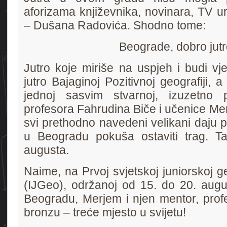
aforizama književnika, novinara, TV ure
– Dušana Radovića. Shodno tome:
Beograde, dobro jutr
Jutro koje miriše na uspjeh i budi vj
jutro Bajaginoj Pozitivnoj geografiji, 
jednoj sasvim stvarnoj, izuzetno po
profesora Fahrudina Biče i učenice Mer
svi prethodno navedeni velikani daju
u Beogradu pokuša ostaviti trag. Ta
augusta.
Naime, na Prvoj svjetskoj juniorskoj ge
(IJGeo), održanoj od 15. do 20. aug
Beogradu, Merjem i njen mentor, profe
bronzu – treće mjesto u svijetu!