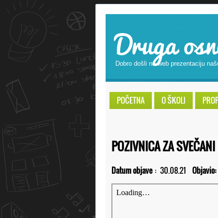
Druga osn
Dobro došli na web prezentaciju naš
POČETNA
O ŠKOLI
PROPI
POZIVNICA ZA SVEČANI
Datum objave
:
30.08.21
Objavio: