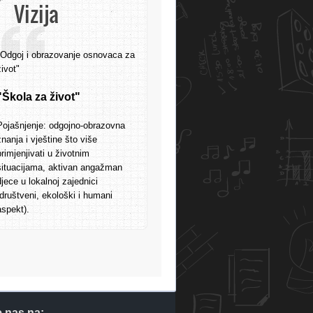
Vizija
"Odgoj i obrazovanje osnovaca za
život"
"Škola za život"
Pojašnjenje: odgojno-obrazovna
znanja i vještine što više
primjenjivati u životnim
situacijama, aktivan angažman
djece u lokalnoj zajednici
(društveni, ekološki i humani
aspekt).
e nas na: