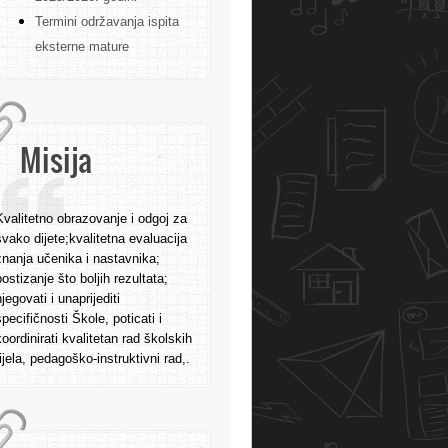
Termini održavanja ispita
eksterne mature
Misija
Kvalitetno obrazovanje i odgoj za
svako dijete;kvalitetna evaluacija
znanja učenika i nastavnika;
postizanje što boljih rezultata;
njegovati i unaprijediti
specifičnosti Škole, poticati i
koordinirati kvalitetan rad školskih
tijela, pedagoško-instruktivni rad,.