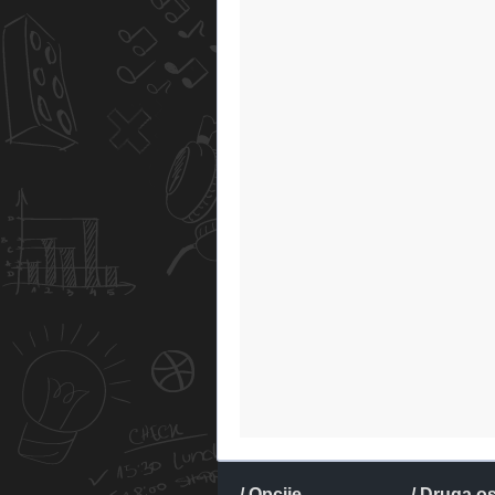
/ Opcije
/ Druga o