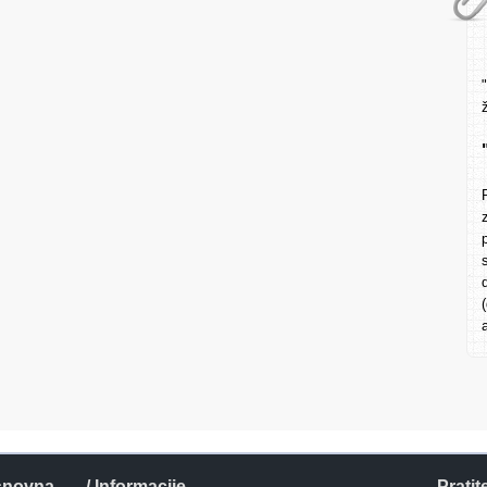
snovna
/ Informacije
Pratit