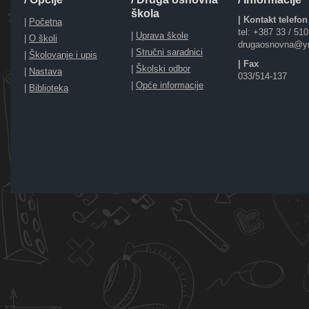
škola
| Kontakt telefon
|
Početna
tel: +387 33 / 51
|
Uprava škole
|
O školi
drugaosnovna@y
|
Stručni saradnici
|
Školovanje i upis
| Fax
|
Školski odbor
|
Nastava
033/514-137
|
Opće informacije
|
Biblioteka