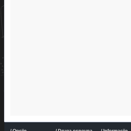
/ Opcije
/ Druga osnovna
/ Informacije