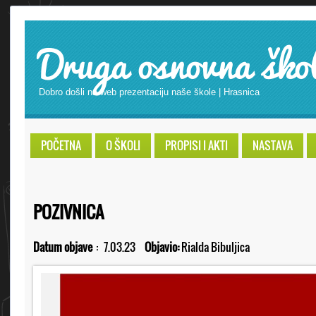
Druga osnovna ško
Dobro došli na web prezentaciju naše škole | Hrasnica
POČETNA
O ŠKOLI
PROPISI I AKTI
NASTAVA
POZIVNICA
Datum objave
:
7.03.23
Objavio:
Rialda Bibuljica