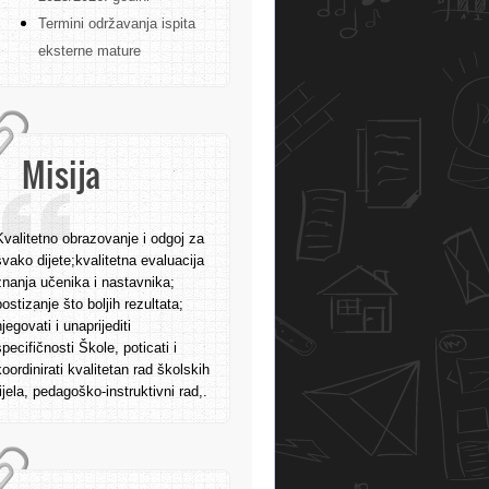
Termini održavanja ispita
eksterne mature
Misija
Kvalitetno obrazovanje i odgoj za
svako dijete;kvalitetna evaluacija
znanja učenika i nastavnika;
postizanje što boljih rezultata;
njegovati i unaprijediti
specifičnosti Škole, poticati i
koordinirati kvalitetan rad školskih
tijela, pedagoško-instruktivni rad,.