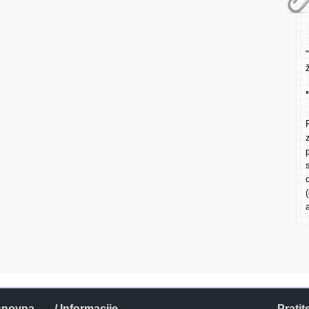
snovna
/ Informacije
Pratit