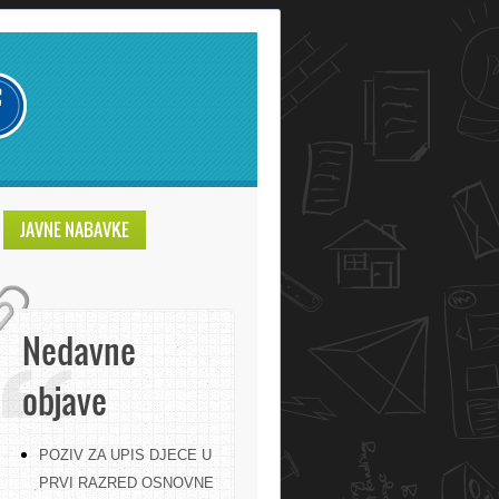
JAVNE NABAVKE
Nedavne
objave
POZIV ZA UPIS DJECE U
PRVI RAZRED OSNOVNE