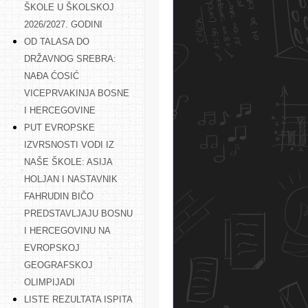
ŠKOLE U ŠKOLSKOJ
2026/2027. GODINI
OD TALASA DO
DRŽAVNOG SREBRA:
NAĐA ĆOSIĆ
VICEPRVAKINJA BOSNE
I HERCEGOVINE
PUT EVROPSKE
IZVRSNOSTI VODI IZ
NAŠE ŠKOLE: ASIJA
HOLJAN I NASTAVNIK
FAHRUDIN BIČO
PREDSTAVLJAJU BOSNU
I HERCEGOVINU NA
EVROPSKOJ
GEOGRAFSKOJ
OLIMPIJADI
LISTE REZULTATA ISPITA