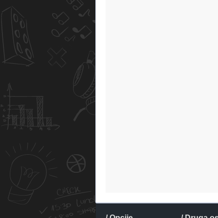
/ Opcije
/ Druga o