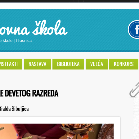
ovna škola
e škole | Hrasnica
SI I AKTI
NASTAVA
BIBLIOTEKA
VIJEĆA
KONKURS
KE DEVETOG RAZREDA
Rialda Bibuljica