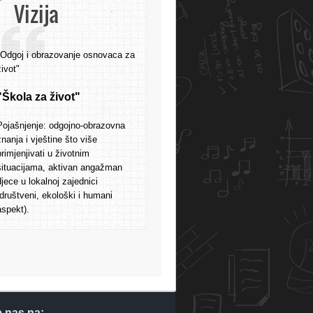
Vizija
"Odgoj i obrazovanje osnovaca za
život"
"Škola za život"
Pojašnjenje: odgojno-obrazovna
znanja i vještine što više
primjenjivati u životnim
situacijama, aktivan angažman
djece u lokalnoj zajednici
(društveni, ekološki i humani
aspekt).
e nas na: