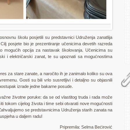
snovnu školu posjetili su predstavnici Udruženja zanatlija
Cilj posjete bio je prezentiranje učenicima devetih razreda
a kao mogućih opcija za nastavak školovanja. Učenicima su
rski i električarski zanat, te su upoznati sa mogućnostima
eres za stare zanate, a naročito ih je zanimalo koliko su ova
enu. Gosti su bili vrlo susretljivi i detaljno su objasnili
 postupak izrade jedne bakarne posude.
 važne životne poruke: da se od vlastitog truda i rada može
učiti tokom cijelog života i time sebi otvarati nove mogućnosti
. Zahvaljujemo se predstavnicima Udruženja starih zanata na
o uspjeha u daljem radu!
Pripremila: Selma Bećirović