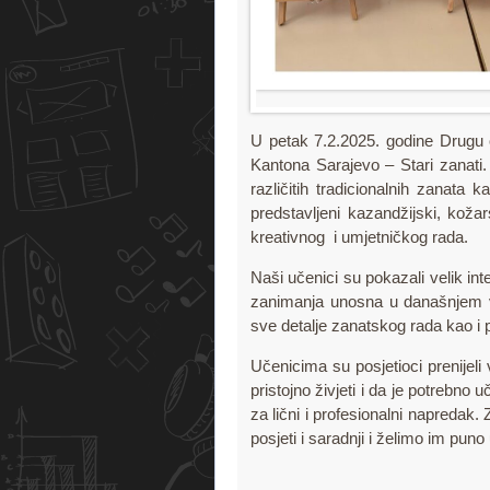
U petak 7.2.2025. godine Drugu o
Kantona Sarajevo – Stari zanati. 
različitih tradicionalnih zanat
predstavljeni kazandžijski, koža
kreativnog i umjetničkog rada.
Naši učenici su pokazali velik int
zanimanja unosna u današnjem vrem
sve detalje zanatskog rada kao i
Učenicima su posjetioci prenijeli
pristojno živjeti i da je potrebno 
za lični i profesionalni napredak
posjeti i saradnji i želimo im pun