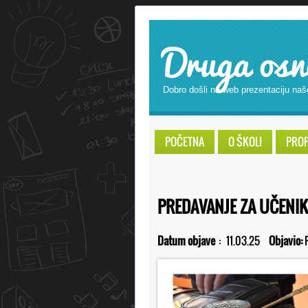
Druga osn
Dobro došli na web prezentaciju naš
POČETNA
O ŠKOLI
PROPI
PREDAVANJE ZA UČENI
Datum objave
:
11.03.25
Objavio: