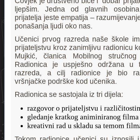
Čovjek je društveno biće i dobar prijatel
ljepšim. Jedna od glavnih osobina
prijatelja jeste empatija – razumijevanje
ponašanja ljudi oko nas.
Učenici prvog razreda naše škole imal
prijateljstvu kroz zanimljivu radionicu 
Mujkić, članica Mobilnog stručnog
Radionica je uspješno održana u tr
razreda, a cilj radionice je bio ra
vršnjačke podrške kod učenika.
Radionica se sastojala iz tri dijela:
razgovor o prijateljstvu i različitost
gledanje kratkog animiniranog filma
kreativni rad u skladu sa temom film
Tokom radionice učenici su iznosili i