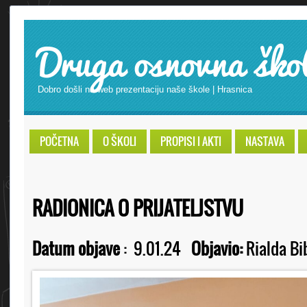
Druga osnovna ško
Dobro došli na web prezentaciju naše škole | Hrasnica
POČETNA
O ŠKOLI
PROPISI I AKTI
NASTAVA
RADIONICA O PRIJATELJSTVU
Datum objave
:
9.01.24
Objavio:
Rialda Bi