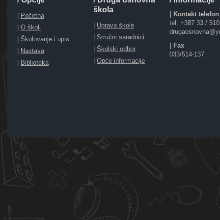
škola
| Kontakt telefon
|
Početna
tel: +387 33 / 51
|
Uprava škole
|
O školi
drugaosnovna@y
|
Stručni saradnici
|
Školovanje i upis
| Fax
|
Školski odbor
|
Nastava
033/514-137
|
Opće informacije
|
Biblioteka