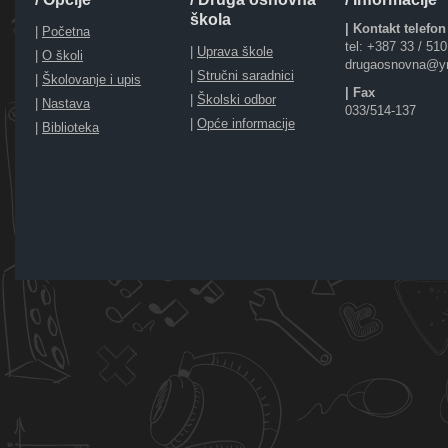
škola
| Kontakt telefon
|
Početna
tel: +387 33 / 51
|
Uprava škole
|
O školi
drugaosnovna@y
|
Stručni saradnici
|
Školovanje i upis
| Fax
|
Školski odbor
|
Nastava
033/514-137
|
Opće informacije
|
Biblioteka