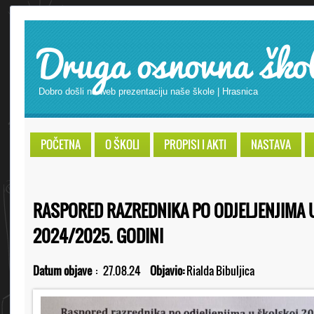
Druga osnovna ško
Dobro došli na web prezentaciju naše škole | Hrasnica
POČETNA
O ŠKOLI
PROPISI I AKTI
NASTAVA
RASPORED RAZREDNIKA PO ODJELJENJIMA 
2024/2025. GODINI
Datum objave
:
27.08.24
Objavio:
Rialda Bibuljica