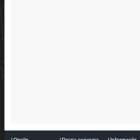
/ Opcije
/ Druga osnovna
/ Informacije