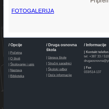
Priprem
FOTOGALERIJA
/ Opcije
/ Druga osnovna
/ Informacije
škola
| Kontakt telefon
|
Početna
tel: +387 33 / 51
|
Uprava škole
|
O školi
drugaosnovna@y
|
Stručni saradnici
|
Školovanje i upis
| Fax
|
Školski odbor
|
Nastava
033/514-137
|
Opće informacije
|
Biblioteka