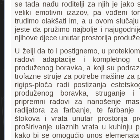
se tada nađu roditelji za njih je jako 
veliki emotivni izazov, pa vođeni t
trudimo olakšati im, a u ovom slučaju 
jeste da pružimo najbolje i najugodni
njihove djece unutar prostorija produž
U želji da to i postignemo, u proteklom
radovi adaptacije i kompletnog ur
produženog boravka, a koji su podraz
trofazne struje za potrebe mašine za 
rigips-ploča radi postizanja estetsko
produženog boravka, struganje i g
pripremni radovi za nanošenje mas
radijatora za farbanje, te farbanje i
štokova i vrata unutar prostorija p
proširivanje ulaznih vrata u kuhinju
kako bi se omogućio unos elemenata u