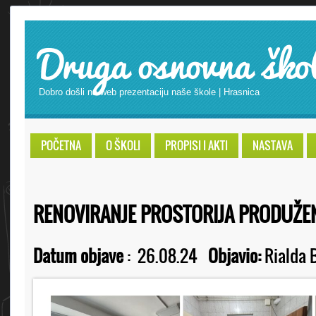
Druga osnovna ško
Dobro došli na web prezentaciju naše škole | Hrasnica
POČETNA
O ŠKOLI
PROPISI I AKTI
NASTAVA
RENOVIRANJE PROSTORIJA PRODUŽ
Datum objave
:
26.08.24
Objavio:
Rialda B