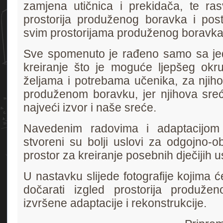
zamjena utičnica i prekidača, te rasv
prostorija produženog boravka i post
svim prostorijama produženog boravka
Sve spomenuto je rađeno samo sa jed
kreiranje što je moguće ljepšeg okr
željama i potrebama učenika, za njiho
produženom boravku, jer njihova sreć
najveći izvor i naše sreće.
Navedenim radovima i adaptacijom 
stvoreni su bolji uslovi za odgojno-ob
prostor za kreiranje posebnih dječijih
U nastavku slijede fotografije kojima ć
dočarati izgled prostorija produž
izvršene adaptacije i rekonstrukcije.