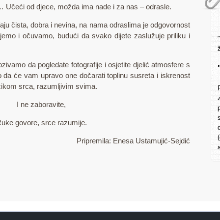
… Učeći od djece, možda ima nade i za nas – odrasle.
ju čista, dobra i nevina, na nama odraslima je odgovornost
emo i očuvamo, budući da svako dijete zaslužuje priliku i
zivamo da pogledate fotografije i osjetite djelić atmosfere s
o da će vam upravo one dočarati toplinu susreta i iskrenost
ezikom srca, razumljivim svima.
I ne zaboravite,
uke govore, srce razumije.
Pripremila: Enesa Ustamujić-Sejdić