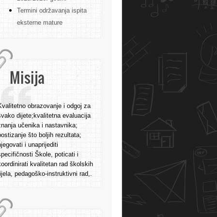
Termini održavanja ispita
eksterne mature
Misija
Kvalitetno obrazovanje i odgoj za
svako dijete;kvalitetna evaluacija
znanja učenika i nastavnika;
postizanje što boljih rezultata;
njegovati i unaprijediti
specifičnosti Škole, poticati i
koordinirati kvalitetan rad školskih
tijela, pedagoško-instruktivni rad,.