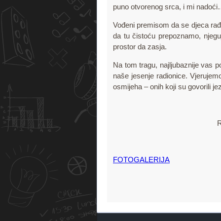
puno otvorenog srca, i mi nadoći
Vođeni premisom da se djeca rađa
da tu čistoću prepoznamo, njeguj
prostor da zasja.
Na tom tragu, najljubaznije vas po
naše jesenje radionice. Vjerujem
osmijeha – onih koji su govorili j
R
FOTOGALERIJA