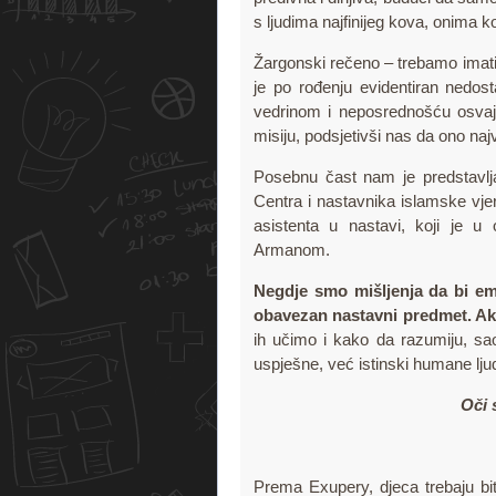
s ljudima najfinijeg kova, onima
Žargonski rečeno – trebamo imat
je po rođenju evidentiran nedos
vedrinom i neposrednošću osvajaj
misiju, podsjetivši nas da ono najv
Posebnu čast nam je predstavlja
Centra i nastavnika islamske vj
asistenta u nastavi, koji je 
Armanom.
Negdje smo mišljenja da bi em
obavezan nastavni predmet. A
ih učimo i kako da razumiju, 
uspješne, već istinski humane lju
Oči s
Prema Exupery, djeca trebaju bit