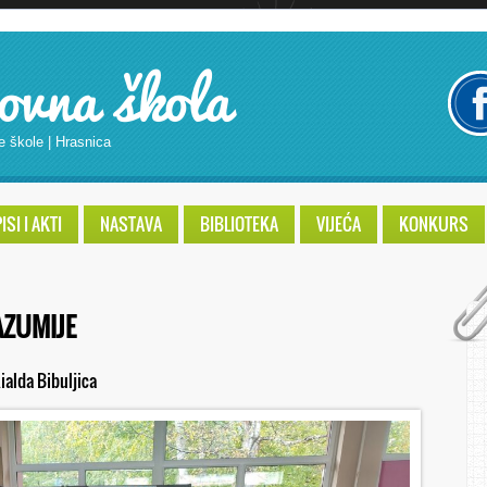
ovna škola
e škole | Hrasnica
SI I AKTI
NASTAVA
BIBLIOTEKA
VIJEĆA
KONKURS
AZUMIJE
ialda Bibuljica