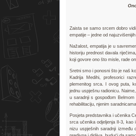
Ono
Zaista se samo srcem dobro vidi.
empatije – jedne od najuzvišenijih
Nažalost, empatija je u savremen
historiju prednost davala riječima
koji govore ono što misle, rade on
Sretni smo i ponosni što je naš 
Kadrija Medihi, profesorici ra
plemenitog srca. I ovog puta, kol
jednu uspješnu radionicu. Naime, 
u saradnji s gospođom Belmom 
rehabilitaciju, njenim saradnicam
Posjeta predstavnika i učenika Cen
srca učenika odjeljenja II-3, kao 
nizu uspješnih saradnji između d
predivna i dirljiva, budući da samo r