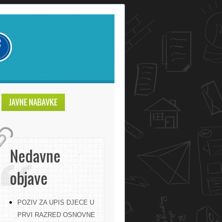
JAVNE NABAVKE
Nedavne
objave
POZIV ZA UPIS DJECE U
PRVI RAZRED OSNOVNE