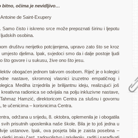
 bitno, očima je nevidljivo…
Antoine de Saint-Exupery
 Samo čisto i iskreno srce može prepoznati širinu i ljepotu
 ljudskih osobina.
om društvu nerijetko potcijenjena, upravo zato što se kroz
, umjesto djelima. Ipak, svjedoci smo da i dalje postoje ljudi
o što govore i u sukusu, žive ono što jesu.
kolektiv obogaćen jednom takvom osobom. Riječ je o kolegici
zredne nastave, skromnoj vlasnici izuzetno empatičnog i
egica Mediha iznjedrila je brilijantnu ideju, realizujući još
kreativna radionica se odvijala na polju inkluzivne nastave,
Tahmaz Hamzić, direktoricom Centra za slušnu i govornu
a, te učenicima – korisnicima Centra.
tra, održana u srijedu, 8. oktobra, oplemenila je i obogatila
i svih prisutnih uposlenika naše škole. Bila je to još jedna u
vije ustanove. Ipak, ova posjeta bila je zaista posebna –
ijetki imaju čast, zadovoljstvo i privilegiju, raditi i sarađivati