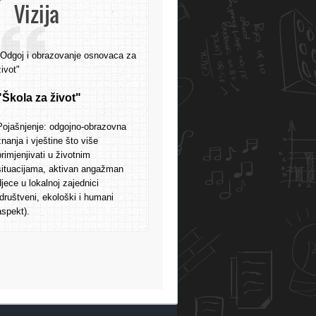
Vizija
"Odgoj i obrazovanje osnovaca za
život"
"Škola za život"
Pojašnjenje: odgojno-obrazovna
znanja i vještine što više
primjenjivati u životnim
situacijama, aktivan angažman
djece u lokalnoj zajednici
(društveni, ekološki i humani
aspekt).