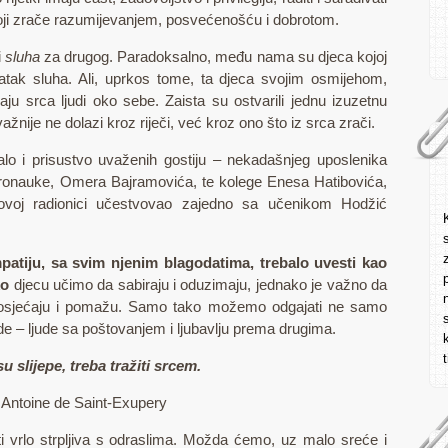
 koji zrače razumijevanjem, posvećenošću i dobrotom.
i
sluha
za drugog. Paradoksalno, među nama su djeca kojoj
tatak sluha. Ali, uprkos tome, ta djeca svojim osmijehom,
u srca ljudi oko sebe. Zaista su ostvarili jednu izuzetnu
ažnije ne dolazi kroz riječi, već kroz ono što iz srca zrači.
lo i prisustvo uvaženih gostiju – nekadašnjeg uposlenika
eronauke, Omera Bajramovića, te kolege Enesa Hatibovića,
u ovoj radionici učestvovao zajedno sa učenikom Hodžić
patiju, sa svim njenim blagodatima, trebalo uvesti kao
ko
djecu učimo da sabiraju i oduzimaju, jednako je važno da
saosjećaju i pomažu. Samo tako možemo odgajati ne samo
de – ljude sa poštovanjem i ljubavlju prema drugima.
u slijepe, treba tražiti srcem.
Antoine de Saint-Exupery
i vrlo strpljiva s odraslima. Možda ćemo, uz malo sreće i