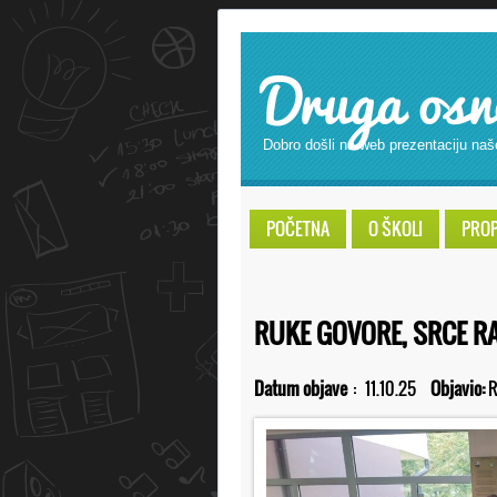
Druga osn
Dobro došli na web prezentaciju naš
POČETNA
O ŠKOLI
PROPI
RUKE GOVORE, SRCE R
Datum objave
:
11.10.25
Objavio:
R