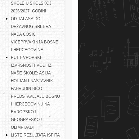
ŠKOLE U ŠKOLSKOJ
2026/2027. GODINI
OD TALASA DO
DRŽAVNOG SREBRA:
NAĐA ĆOSIĆ
VICEPRVAKINJA BOSNE
I HERCEGOVINE
PUT EVROPSKE
IZVRSNOSTI VODI IZ
NAŠE ŠKOLE: ASIJA
HOLJAN I NASTAVNIK
FAHRUDIN BIČO
PREDSTAVLJAJU BOSNU
I HERCEGOVINU NA
EVROPSKOJ
GEOGRAFSKOJ
OLIMPIJADI
LISTE REZULTATA ISPITA