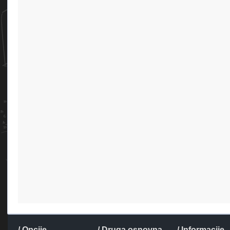
/ Opcije
/ Druga osnovna
/ Informacije