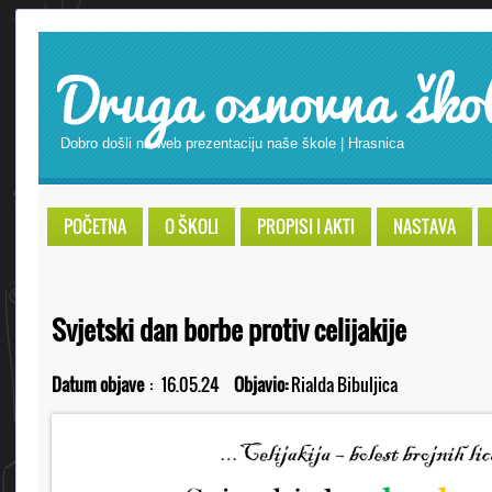
Druga osnovna ško
Dobro došli na web prezentaciju naše škole | Hrasnica
POČETNA
O ŠKOLI
PROPISI I AKTI
NASTAVA
Svjetski dan borbe protiv celijakije
Datum objave
:
16.05.24
Objavio:
Rialda Bibuljica