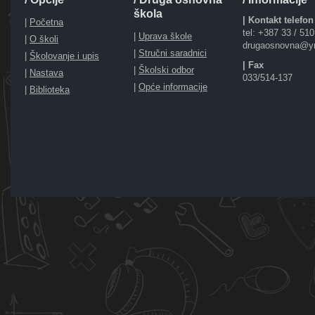
škola
| Kontakt telefon
|
Početna
tel: +387 33 / 51
|
Uprava škole
|
O školi
drugaosnovna@y
|
Stručni saradnici
|
Školovanje i upis
| Fax
|
Školski odbor
|
Nastava
033/514-137
|
Opće informacije
|
Biblioteka