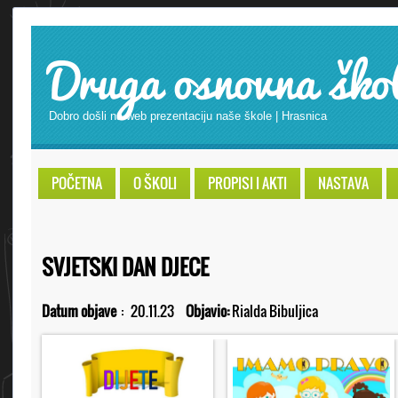
Druga osnovna ško
Dobro došli na web prezentaciju naše škole | Hrasnica
POČETNA
O ŠKOLI
PROPISI I AKTI
NASTAVA
SVJETSKI DAN DJECE
Datum objave
:
20.11.23
Objavio:
Rialda Bibuljica