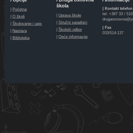
škola
| Kontakt telefon
|
Početna
tel: +387 33 / 51
|
Uprava škole
|
O školi
drugaosnovna@y
|
Stručni saradnici
|
Školovanje i upis
| Fax
|
Školski odbor
|
Nastava
033/514-137
|
Opće informacije
|
Biblioteka