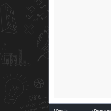
/ Opcije
/ Druga o