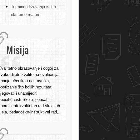
Termini održavanja ispita
eksterne mature
Misija
Kvalitetno obrazovanje i odgoj za
svako dijete;kvalitetna evaluacija
znanja učenika i nastavnika;
postizanje što boljih rezultata;
njegovati i unaprijediti
specifičnosti Škole, poticati i
koordinirati kvalitetan rad školskih
tijela, pedagoško-instruktivni rad,.