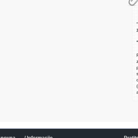
snovna
/ Informacije
Pratit