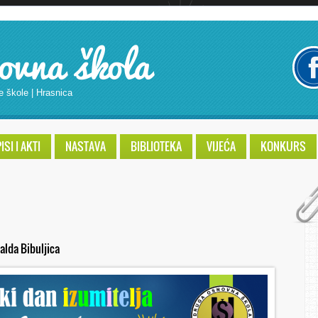
ovna škola
e škole | Hrasnica
SI I AKTI
NASTAVA
BIBLIOTEKA
VIJEĆA
KONKURS
alda Bibuljica