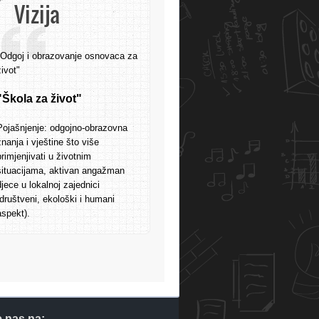
Vizija
"Odgoj i obrazovanje osnovaca za
život"
"Škola za život"
Pojašnjenje: odgojno-obrazovna
znanja i vještine što više
primjenjivati u životnim
situacijama, aktivan angažman
djece u lokalnoj zajednici
(društveni, ekološki i humani
aspekt).
e nas na: