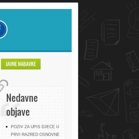
JAVNE NABAVKE
Nedavne
objave
POZIV ZA UPIS DJECE U
PRVI RAZRED OSNOVNE