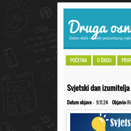
Druga osn
Dobro došli na web prezentaciju naš
POČETNA
O ŠKOLI
PROPI
Svjetski dan izumitelja
Datum objave
:
9.11.24
Objavio:
Ri