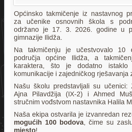
Općinsko takmičenje iz nastavnog pr
za učenike osnovnih škola s podru
održano je 17. 3. 2026. godine u pr
gimnazije Ilidža.
Na takmičenju je učestvovalo 10 
područja općine Ilidža, a takmičen
karaktera, što je dodatno istaklo
komunikacije i zajedničkog rješavanja
Našu školu predstavljali su učenici: 
Ajna Pilavdžija (IX-2) i Ahmed Muš
stručnim vođstvom nastavnika Halila M
Naša ekipa ostvarila je izvanredan rez
mogućih 100 bodova
, čime su zasl
mjesto
!