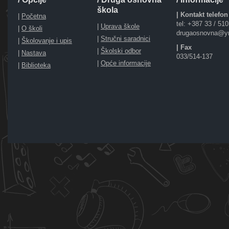
škola
| Kontakt telefon
|
Početna
tel: +387 33 / 51
|
Uprava škole
|
O školi
drugaosnovna@y
|
Stručni saradnici
|
Školovanje i upis
| Fax
|
Školski odbor
|
Nastava
033/514-137
|
Opće informacije
|
Biblioteka