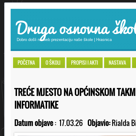
Druga osnovna ško
Dobro došli na web prezentaciju naše škole | Hrasnica
POČETNA
O ŠKOLI
PROPISI I AKTI
NASTAVA
TREĆE MJESTO NA OPĆINSKOM TAKMI
INFORMATIKE
Datum objave
:
17.03.26
Objavio:
Rialda B