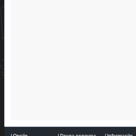
/ Opcije
/ Druga osnovna
/ Informacije