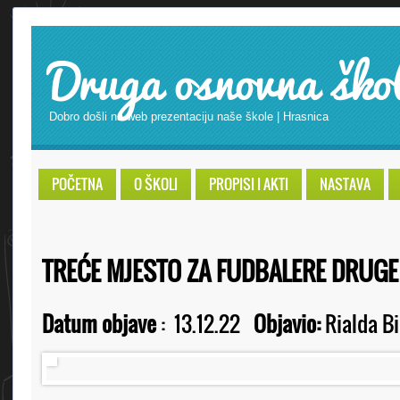
Druga osnovna ško
Dobro došli na web prezentaciju naše škole | Hrasnica
POČETNA
O ŠKOLI
PROPISI I AKTI
NASTAVA
TREĆE MJESTO ZA FUDBALERE DRUG
Datum objave
:
13.12.22
Objavio:
Rialda Bi