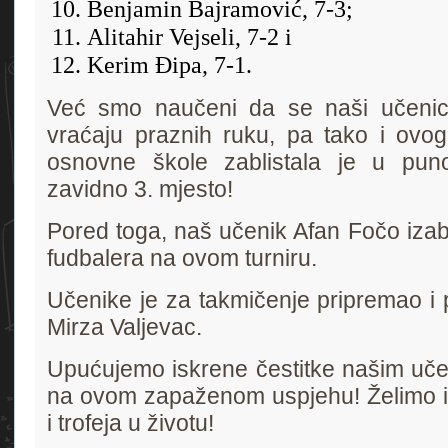
Benjamin Bajramović, 7-3;
Alitahir Vejseli, 7-2 i
Kerim Đipa, 7-1.
Već smo naučeni da se naši učenic
vraćaju praznih ruku, pa tako i ovo
osnovne škole zablistala je u puno
zavidno 3. mjesto!
Pored toga, naš učenik Afan Fočo izabr
fudbalera na ovom turniru.
Učenike je za takmičenje pripremao i 
Mirza Valjevac.
Upućujemo iskrene čestitke našim učen
na ovom zapaženom uspjehu! Želimo i
i trofeja u životu!