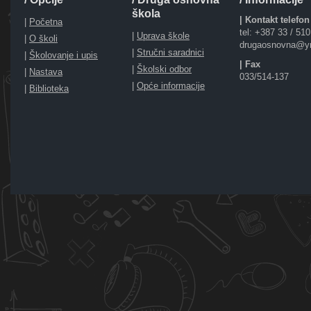
škola
| Kontakt telefon
|
Početna
tel: +387 33 / 51
|
Uprava škole
|
O školi
drugaosnovna@y
|
Stručni saradnici
|
Školovanje i upis
| Fax
|
Školski odbor
|
Nastava
033/514-137
|
Opće informacije
|
Biblioteka