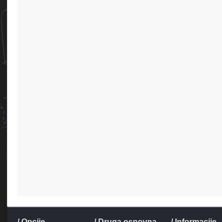
/ Opcije
/ Druga osnovna
/ Informacije