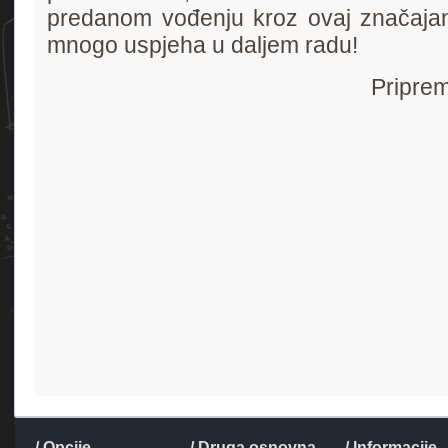
predanom vođenju kroz ovaj značajan
mnogo uspjeha u daljem radu!
Priprem
/ Opcije
/ Druga osnovna
/ Informacije