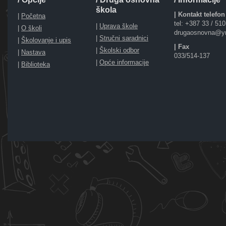
škola
| Kontakt telefon
|
Početna
tel: +387 33 / 51
|
Uprava škole
|
O školi
drugaosnovna@y
|
Stručni saradnici
|
Školovanje i upis
| Fax
|
Školski odbor
|
Nastava
033/514-137
|
Opće informacije
|
Biblioteka