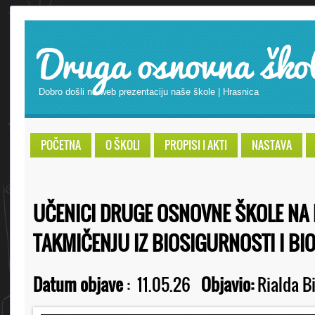
Druga osnovna ško
Dobro došli na web prezentaciju naše škole | Hrasnica
POČETNA
O ŠKOLI
PROPISI I AKTI
NASTAVA
UČENICI DRUGE OSNOVNE ŠKOLE NA
TAKMIČENJU IZ BIOSIGURNOSTI I BI
Datum objave
:
11.05.26
Objavio:
Rialda B