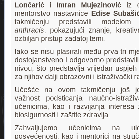
Lončarić
i
Imran Mujezinović
iz od
mentorstvo nastavnice
Edise Subaši
takmičenju predstavili modelom
anthracis
, pokazujući znanje, kreativ
ozbiljan pristup zadatoj temi.
Iako se nisu plasirali među prva tri mj
dostojanstveno i odgovorno predstavil
nivou, što predstavlja vrijedan uspjeh
za njihov dalji obrazovni i istraživački r
Učešće na ovom takmičenju još je
važnost podsticanja naučno-istraž
učenicima, kao i razvijanja interesa z
biosigurnosti i zaštite zdravlja.
Zahvaljujemo učenicima na u
posvećenosti, kao i mentorici na stru