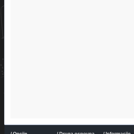
/ Opcije
/ Druga osnovna
/ Informacije