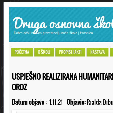
Druga osnovna ško
Dobro došli na web prezentaciju naše škole | Hrasnica
POČETNA
O ŠKOLI
PROPISI I AKTI
NASTAVA
USPJEŠNO REALIZIRANA HUMANITARN
OROZ
Datum objave
:
1.11.21
Objavio:
Rialda Bibu