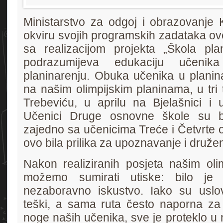
Ministarstvo za odgoj i obrazovanje
okviru svojih programskih zadataka ov
sa realizacijom projekta „Škola plan
podrazumijeva edukaciju učeni
planinarenju. Obuka učenika u planina
na našim olimpijskim planinama, u tri
Trebeviću, u aprilu na Bjelašnici i
Učenici Druge osnovne škole su bi
zajedno sa učenicima Treće i Četvrte 
ovo bila prilika za upoznavanje i druže
Nakon realiziranih posjeta našim oli
možemo sumirati utiske: bilo je 
nezaboravno iskustvo. Iako su uslovi 
teški, a sama ruta često naporna za
noge naših učenika, sve je proteklo u 