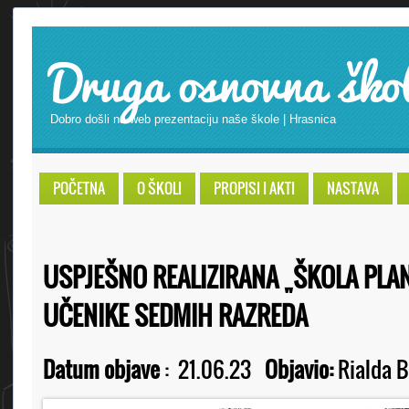
Druga osnovna ško
Dobro došli na web prezentaciju naše škole | Hrasnica
POČETNA
O ŠKOLI
PROPISI I AKTI
NASTAVA
USPJEŠNO REALIZIRANA „ŠKOLA PLA
UČENIKE SEDMIH RAZREDA
Datum objave
:
21.06.23
Objavio:
Rialda B