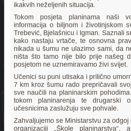
ikakvih neželjenih situacija.
Tokom posjeta planinama naši vo
informacija o biljnom i životinjskom sv
Trebević, Bjelašnicu i Igman. Saznali s
kako nastaju vrtače, te osnovna pravi
nikada u šumu ne ulazimo sami, da n
ništa što tamo nije bilo prije našeg 
posjetom ne uznemiravamo živi svijet.
Učenici su puni utisaka i prilično umor
7 km kroz šumu rado prepričavali svoje
sve naučili na planinarskim pohodima
tokom planinarenja te drugarski
učesnicima zaslužuju sve pohvale.
Zahvaljujemo se Ministarstvu za odgoj
organizaciji „Škole planinarstva“,