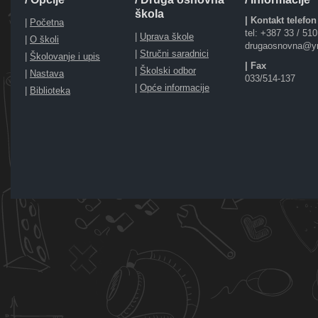
škola
| Kontakt telefon
|
Početna
tel: +387 33 / 51
|
Uprava škole
|
O školi
drugaosnovna@y
|
Stručni saradnici
|
Školovanje i upis
| Fax
|
Školski odbor
|
Nastava
033/514-137
|
Opće informacije
|
Biblioteka