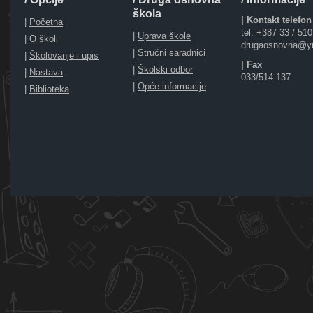
škola
| Kontakt telefon
|
Početna
tel: +387 33 / 51
|
Uprava škole
|
O školi
drugaosnovna@y
|
Stručni saradnici
|
Školovanje i upis
| Fax
|
Školski odbor
|
Nastava
033/514-137
|
Opće informacije
|
Biblioteka