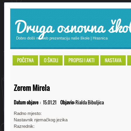
Druga osnovna ško
Dobro došli na web prezentaciju naše škole | Hrasnica
POČETNA
O ŠKOLI
PROPISI I AKTI
NASTAVA
Zerem Mirela
Datum objave
:
15.01.21
Objavio:
Rialda Bibuljica
Radno mjesto:
Nastavnik njemačkog jezika
Razrednik: