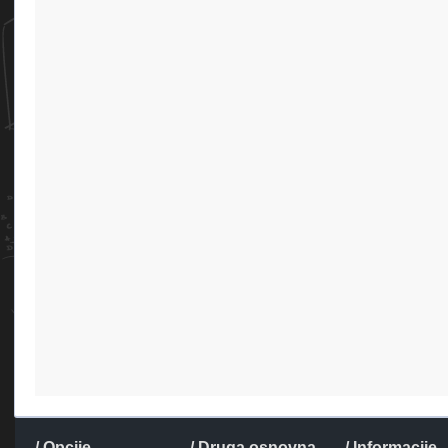
/ Opcije
/ Druga osnovna
/ Informacije