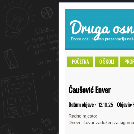
Druga osn
Dobro došli na web prezentaciju naš
POČETNA
O ŠKOLI
PROPI
Čaušević Enver
Datum objave
:
12.10.25
Objavio:
Radno mjesto:
Dnevni čuvar zadužen za sigurno