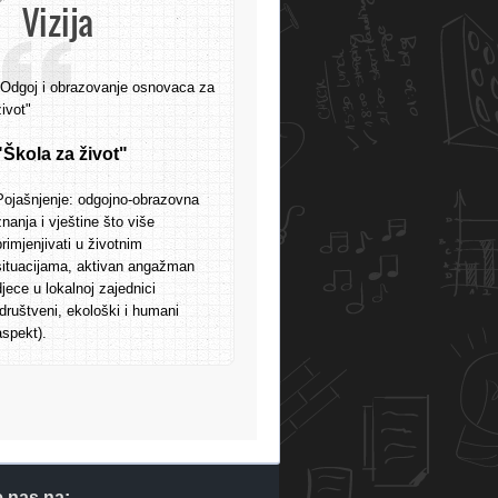
Vizija
"Odgoj i obrazovanje osnovaca za
život"
"Škola za život"
Pojašnjenje: odgojno-obrazovna
znanja i vještine što više
primjenjivati u životnim
situacijama, aktivan angažman
djece u lokalnoj zajednici
(društveni, ekološki i humani
aspekt).
e nas na: