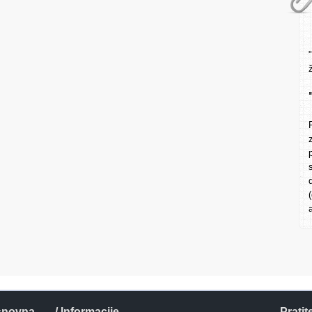
snovna
/ Informacije
Pratit