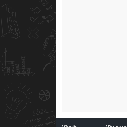
/ Opcije
/ Druga o