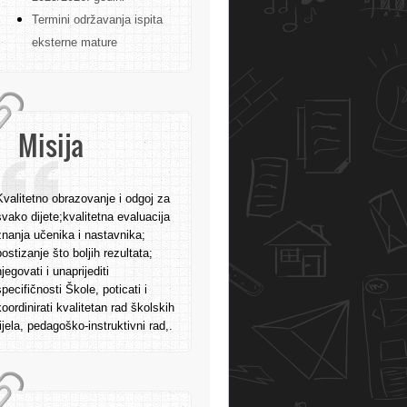
Termini održavanja ispita
eksterne mature
Misija
Kvalitetno obrazovanje i odgoj za
svako dijete;kvalitetna evaluacija
znanja učenika i nastavnika;
postizanje što boljih rezultata;
njegovati i unaprijediti
specifičnosti Škole, poticati i
koordinirati kvalitetan rad školskih
tijela, pedagoško-instruktivni rad,.