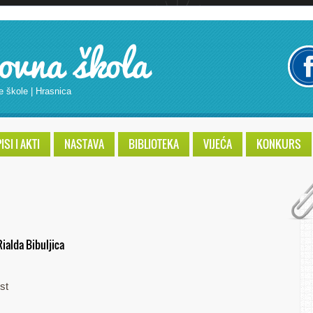
ovna škola
e škole | Hrasnica
SI I AKTI
NASTAVA
BIBLIOTEKA
VIJEĆA
KONKURS
Rialda Bibuljica
st