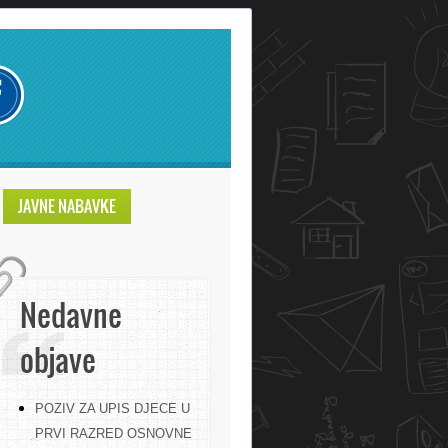
JAVNE NABAVKE
Nedavne
objave
POZIV ZA UPIS DJECE U
PRVI RAZRED OSNOVNE