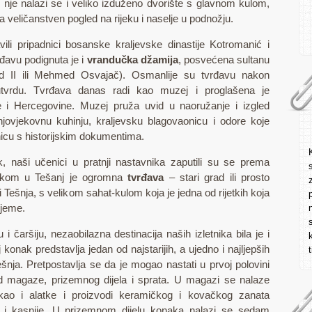
nje nalazi se i veliko izduženo dvorište
s glavnom kulom,
 veličanstven pogled na rijeku i naselje u podnožju.
li pripadnici bosanske kraljevske dinastije Kotromanić i
rđavu podignuta je i
vrandučka džamija
, posvećena sultanu
d II ili Mehmed Osvajač). Osmanlije su tvrđavu nakon
 utvrdu. Tvrđava danas radi kao muzej
i proglašena je
i Hercegovine. Muzej pruža uvid u naoružanje i izgled
njovjekovnu kuhinju, kraljevsku blagovaonicu i odore koje
rnicu s historijskim dokumentima.
 naši učenici u pratnji nastavnika zaputili su se prema
laskom u Tešanj je ogromna
tvrđava
– stari grad ili prosto
i Tešnja, s velikom sahat-kulom koja je jedna od rijetkih koja
rijeme.
i čaršiju, nezaobilazna destinacija naših izletnika bila je i
 konak predstavlja jedan od najstarijih, a ujedno i najljepših
šnja. Pretpostavlja se da je mogao nastati u prvoj polovini
od magaze, prizemnog dijela i sprata. U magazi se nalaze
, kao i alatke i proizvodi keramičkog i kovačkog zanata
 i kasnije. U prizemnom dijelu konaka nalazi se sedam