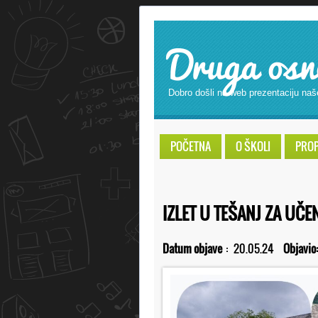
Druga osn
Dobro došli na web prezentaciju naš
POČETNA
O ŠKOLI
PROPI
IZLET U TEŠANJ ZA UČE
Datum objave
:
20.05.24
Objavio