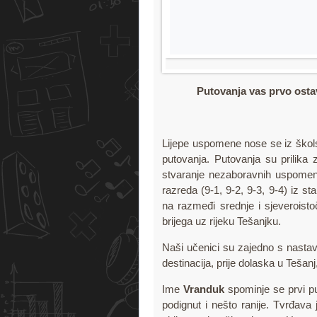
Putovanja vas prvo ostav
Lijepe uspomene nose se iz škols
putovanja. Putovanja su prilika z
stvaranje nezaboravnih uspomena
razreda (9-1, 9-2, 9-3, 9-4) iz
na razmeđi srednje i sjeveroist
brijega uz rijeku Tešanjku.
Naši učenici su zajedno s nastavn
destinacija, prije dolaska u Tešan
Ime
Vranduk
spominje se prvi pu
podignut i nešto ranije. Tvrđava