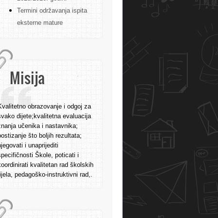
Termini održavanja ispita
eksterne mature
Misija
Kvalitetno obrazovanje i odgoj za
svako dijete;kvalitetna evaluacija
znanja učenika i nastavnika;
postizanje što boljih rezultata;
njegovati i unaprijediti
specifičnosti Škole, poticati i
koordinirati kvalitetan rad školskih
tijela, pedagoško-instruktivni rad,.