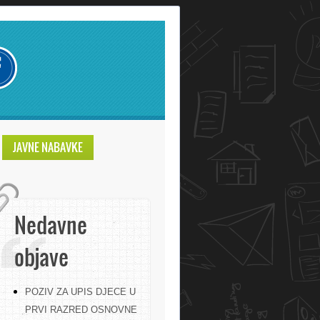
JAVNE NABAVKE
Nedavne
objave
POZIV ZA UPIS DJECE U
PRVI RAZRED OSNOVNE