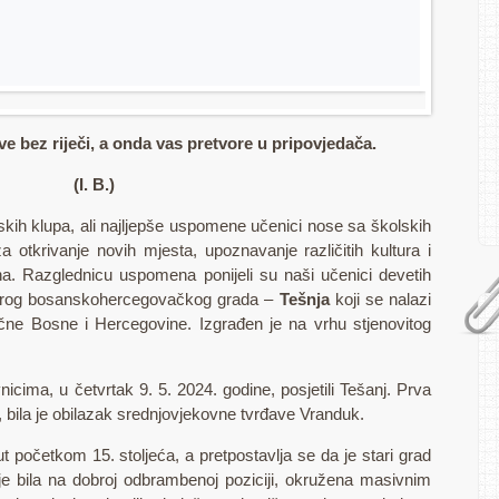
e bez riječi, a onda vas pretvore u pripovjedača.
(I. B.)
kih klupa, ali najljepše uspomene učenici nose sa školskih
a otkrivanje novih mjesta, upoznavanje različitih kultura i
. Razglednicu uspomena ponijeli su naši učenici devetih
 starog bosanskohercegovačkog grada –
Tešnja
koji se nalazi
očne Bosne i Hercegovine. Izgrađen je na vrhu stjenovitog
icima, u četvrtak 9. 5. 2024. godine, posjetili Tešanj. Prva
j, bila je obilazak srednjovjekovne tvrđave Vranduk.
t početkom 15. stoljeća, a pretpostavlja se da je stari grad
 je bila na dobroj odbrambenoj poziciji, okružena masivnim