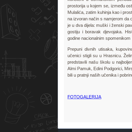
prostorija u kojem se, između os
Mulalića, zatim kuhinja kao i pros
na izvoran način s namjerom da os
je u dva dijela: muški i ženski pa
gostiju i boravak djevojaka. Hi
godine nacionalnim spomenikom 
Prepuni divnih utisaka, kupovi
učenici stigli su u Hrasnicu. Že
predstavili našu školu u najbolj
Almi Pamuk, Edini Podgorici, Mir
bili u pratnji naših učenika i pobri
FOTOGALERIJA