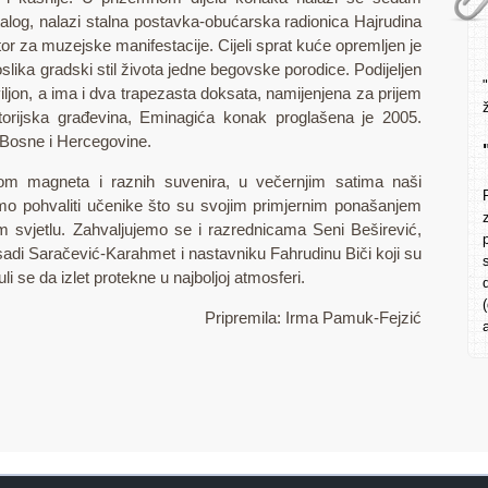
talog, nalazi stalna postavka-obućarska radionica Hajrudina
tor za muzejske manifestacije. Cijeli sprat kuće opremljen je
lika gradski stil života jedne begovske porodice. Podijeljen
viljon, a ima i dva trapezasta doksata, namijenjena za prijem
storijska građevina, Eminagića konak proglašena je 2005.
Bosne i Hercegovine.
nom magneta i raznih suvenira, u večernjim satima naši
limo pohvaliti učenike što su svojim primjernim ponašanjem
em svjetlu. Zahvaljujemo se i razrednicama Seni Beširević,
sadi Saračević-Karahmet i nastavniku Fahrudinu Biči koji su
nuli se da izlet protekne u najboljoj atmosferi.
Pripremila: Irma Pamuk-Fejzić