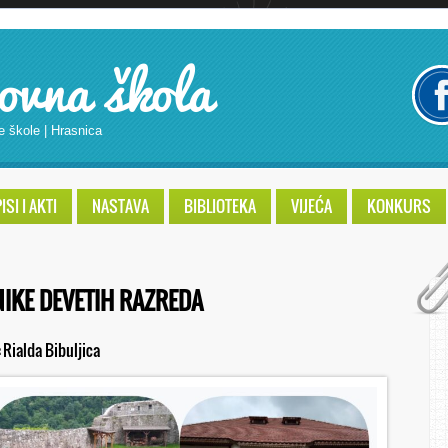
ovna škola
e škole | Hrasnica
SI I AKTI
NASTAVA
BIBLIOTEKA
VIJEĆA
KONKURS
NIKE DEVETIH RAZREDA
:
Rialda Bibuljica