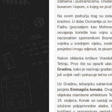
zidinama i puškarnicama. Unutar 
bunarom i topom, s kojeg se pruža
Na ovom području trag su ostavi
kneževi. U doba Osmanlija
uz tv
Fatihu (poznatijem kao Mehme
osvajanja koristile kao vojnu
nacionalnim spomenikom Bosne 
vojnika u srednjem vijeku, sred
posjetioci mogu odjenuti, te pisa
Nakon obilaska tvrđave Vranduk,
Tešnju. Prvo što su opazili u
Gradina
, kako je nazivaju građan
još uvijek radi i pokazuje tačno v
Uz Gradinu, tešanjsku sahat-kulu 
posjeta
Eminagića konaka
. Ovaj
objekata stambene arhitekture Te
19. stoljeća. Konak se sastoji 
izložene poljoprivredne alatke
korišteni u osmanskom periodu