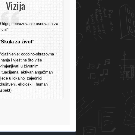
Vizija
"Odgoj i obrazovanje osnovaca za
život"
"Škola za život"
Pojašnjenje: odgojno-obrazovna
znanja i vještine što više
primjenjivati u životnim
situacijama, aktivan angažman
djece u lokalnoj zajednici
(društveni, ekološki i humani
aspekt).