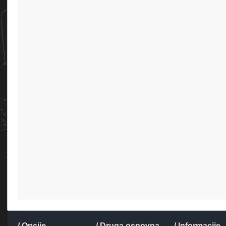
/ Opcije
/ Druga osnovna
/ Informacije