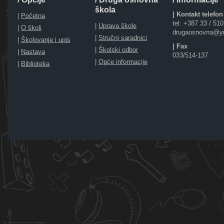
škola
| Kontakt telefon
|
Početna
tel: +387 33 / 51
|
Uprava škole
|
O školi
drugaosnovna@y
|
Stručni saradnici
|
Školovanje i upis
| Fax
|
Školski odbor
|
Nastava
033/514-137
|
Opće informacije
|
Biblioteka