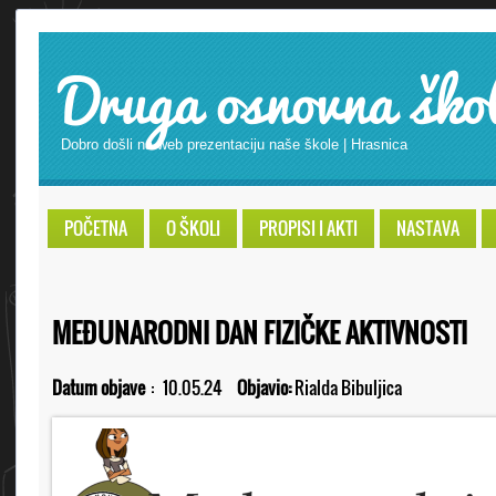
Druga osnovna ško
Dobro došli na web prezentaciju naše škole | Hrasnica
POČETNA
O ŠKOLI
PROPISI I AKTI
NASTAVA
MEĐUNARODNI DAN FIZIČKE AKTIVNOSTI
Datum objave
:
10.05.24
Objavio:
Rialda Bibuljica