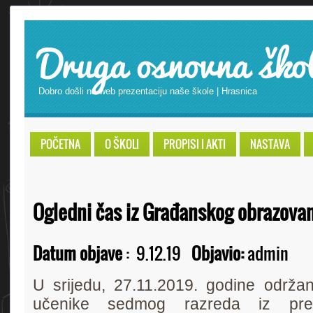
Druga osnovna ško
Dobro došli na web prezentaciju naše škole | Hrasnica
POČETNA
O ŠKOLI
PROPISI I AKTI
NASTAVA
Ogledni čas iz Građanskog obrazova
Datum objave
:
9.12.19
Objavio:
admin
U srijedu, 27.11.2019. godine održa
učenike sedmog razreda iz pre