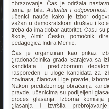
obrazovanje. Čas je održala nastavn
tema je bila:
Autoritet i odgovornost.
učenici nauče kako je izbor odgo
važan u demokratskom društvu i koje
treba da ima dobar autoritet. Času su p
škole, Almir Ćesko, pomoćnik dire
pedagogica Indira Memić.
Čas je organiziran kao prikaz iz
gradonačelnika grada Sarajeva sa 
kandidata i predizbornom debatom
raspoređeni u uloge kandidata za iz
novinara, članova Lige pravde, izborne
Nakon predizbornog obraćanja kandid
pravde, učenicima su podijeljeni glasački
proces glasanja. Izborna komisija j
glasanja i izvršila prebrojavan