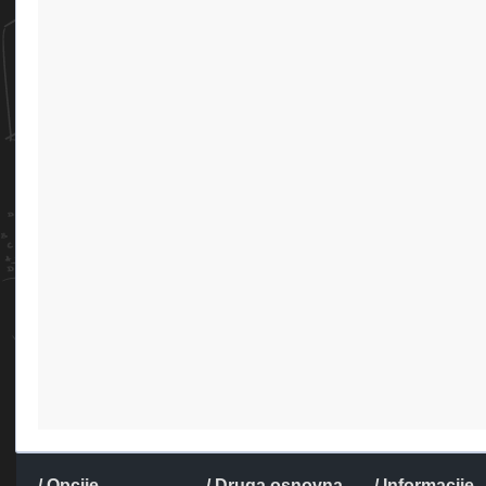
/ Opcije
/ Druga osnovna
/ Informacije