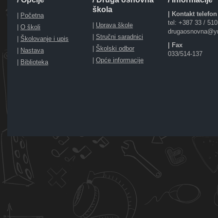
škola
| Kontakt telefon
|
Početna
tel: +387 33 / 51
|
Uprava škole
|
O školi
drugaosnovna@y
|
Stručni saradnici
|
Školovanje i upis
| Fax
|
Školski odbor
|
Nastava
033/514-137
|
Opće informacije
|
Biblioteka